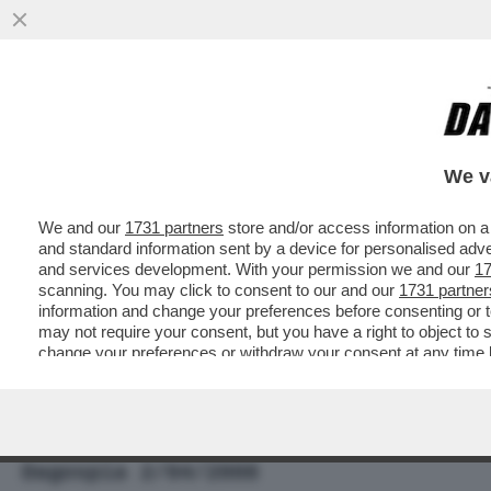
MEDIA E TV
POLITICA
BUSINESS
CAFON
We v
We and our
1731 partners
store and/or access information on a
and standard information sent by a device for personalised adv
and services development. With your permission we and our
17
scanning. You may click to consent to our and our
1731 partner
NON DITE A SILVIO E PIERSILVIO
information and change your preferences before consenting or t
may not require your consent, but you have a right to object to 
SALIRÀ SUL PALCO DI VELTRONI -
change your preferences or withdraw your consent at any time by
NASCE IL PICCOLO CASINI - BONG
the webpage.
MINISTRO DELLA GIUSTIZIA - LE 
GASPARRI - VIRZÌ SBERTUCCIA MO
Dagospia 2/04/2008