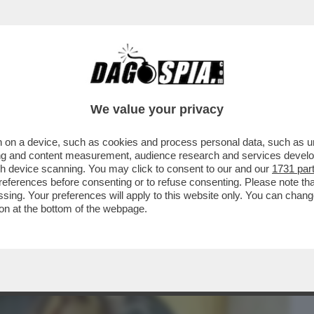
BUSINESS
CAFONAL
CRONACHE
SPORT
DAGO
We value your privacy
 on a device, such as cookies and process personal data, such as uni
FERENZA”: IL CONFRONTO FRA LE FOTO
ising and content measurement, audience research and services deve
UTIN
gh device scanning. You may click to consent to our and our
1731 par
ferences before consenting or to refuse consenting. Please note th
essing. Your preferences will apply to this website only. You can cha
on at the bottom of the webpage.