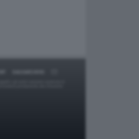
RT
DAGOARCHIVIO
ggetti o gli autori avessero qualcosa in
provvederà prontamente alla rimozione