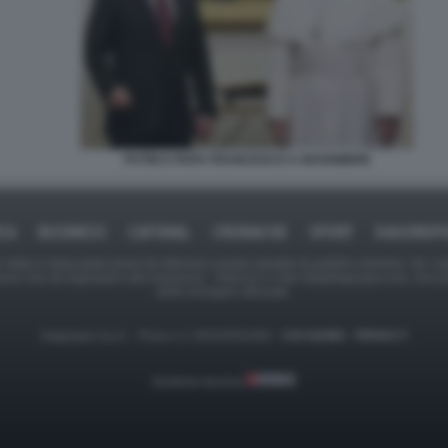
PUTIN E PAPA FRANCESCO A NOVEMBRE
ICA
BUSINESS
CAFONAL
CRONACHE
SPORT
DAGOREPO
tate in larga parte prese da Internet,e quindi valutate di pubblico dominio. Se i so
ranno che da segnalarlo alla redazione - indirizzo e-mail rda@dagospia.com, che 
delle immagini utilizzate.
Dagospia S.p.A. - P.iva e c.f. 06163551002 -
CHI SIAMO
-
PRIVACY
Gestione tecnica