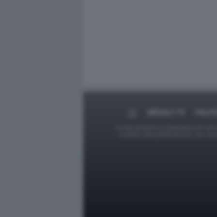
MEDIA E TV
POLIT
Le foto presenti su Dagospia.com sono s
contrario alla pubblicazione, non av