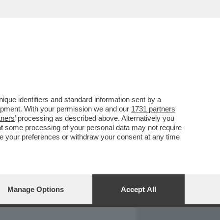
REPORT
DAGOARCHIVIO
que identifiers and standard information sent by a
lopment. With your permission we and our
1731 partners
tners
’ processing as described above. Alternatively you
at some processing of your personal data may not require
nge your preferences or withdraw your consent at any time
Manage Options
Accept All