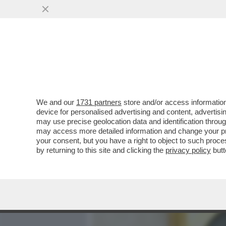
MEDIA E TV
POLITICA
We and our
1731 partners
store and/or access information
GIOCHINO “TROVA LA DIF
device for personalised advertising and content, advert
DEL PAPA CON OBAMA E P
may use precise geolocation data and identification throu
may access more detailed information and change your pre
VAI ALL'ARTICOLO
your consent, but you have a right to object to such proc
by returning to this site and clicking the
privacy policy
butt