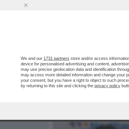
MEDIA E TV
POLITICA
We and our
1731 partners
store and/or access information
VACCINATED STATES OF AM
device for personalised advertising and content, advert
FINE DEL TUNNEL CORON
may use precise geolocation data and identification throu
may access more detailed information and change your pre
VAI ALL'ARTICOLO
your consent, but you have a right to object to such proc
by returning to this site and clicking the
privacy policy
butt