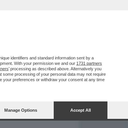
REPORT
DAGOARCHIVIO
que identifiers and standard information sent by a
lopment. With your permission we and our
1731 partners
tners
’ processing as described above. Alternatively you
at some processing of your personal data may not require
nge your preferences or withdraw your consent at any time
Manage Options
Accept All