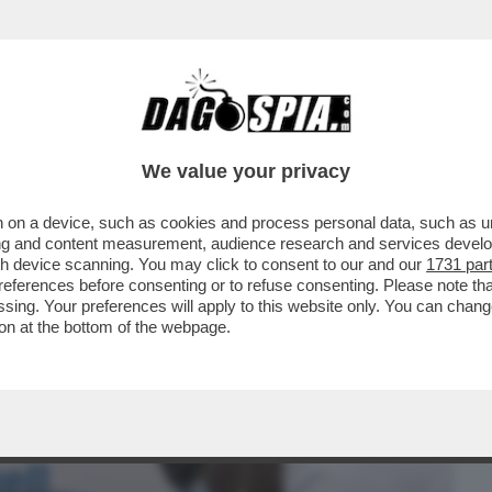
BUSINESS
CAFONAL
CRONACHE
SPORT
DAGO
We value your privacy
 on a device, such as cookies and process personal data, such as uni
ERICA – NEGLI STATI UNITI SI VEDE LA
ising and content measurement, audience research and services deve
AVIRUS
gh device scanning. You may click to consent to our and our
1731 par
ferences before consenting or to refuse consenting. Please note th
essing. Your preferences will apply to this website only. You can cha
on at the bottom of the webpage.