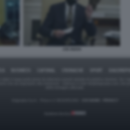
JOE BIDEN
ICA
BUSINESS
CAFONAL
CRONACHE
SPORT
DAGOREPO
tate in larga parte prese da Internet,e quindi valutate di pubblico dominio. Se i so
ranno che da segnalarlo alla redazione - indirizzo e-mail rda@dagospia.com, che 
delle immagini utilizzate.
Dagospia S.p.A. - P.iva e c.f. 06163551002 -
CHI SIAMO
-
PRIVACY
Gestione tecnica