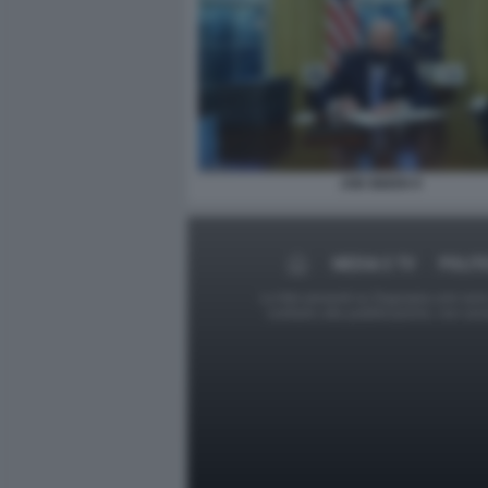
JOE BIDEN 9
MEDIA E TV
POLIT
Le foto presenti su Dagospia.com sono s
contrario alla pubblicazione, non av