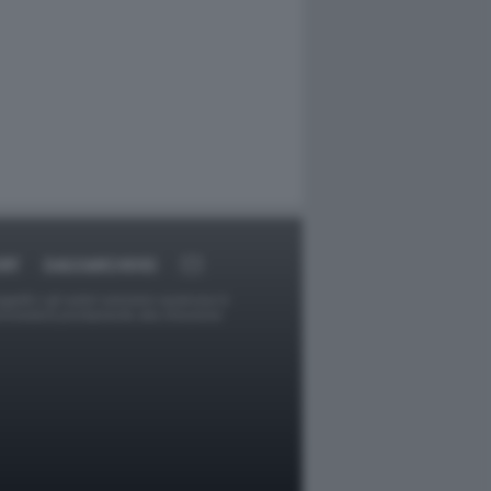
RT
DAGOARCHIVIO
ggetti o gli autori avessero qualcosa in
provvederà prontamente alla rimozione