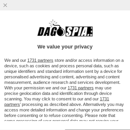
DOPO TRENT’ANNI IL VECCHIO SGARBONE
E DAGO SI SONO INCONTRATI PER
RACCONTARE AL MONDO COME...
We value your privacy
VAI ALL'ARTICOLO
We and our
1731 partners
store and/or access information on a
device, such as cookies and process personal data, such as
unique identifiers and standard information sent by a device for
personalised advertising and content, advertising and content
measurement, audience research and services development.
With your permission we and our
1731 partners
may use
precise geolocation data and identification through device
scanning. You may click to consent to our and our
1731
partners
’ processing as described above. Alternatively you may
access more detailed information and change your preferences
before consenting or to refuse consenting. Please note that
some processing of your personal data may not require your
consent, but you have a right to object to such processing. Your