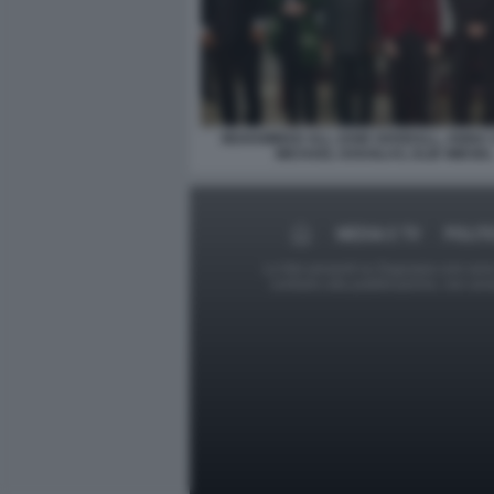
MUHAMMAD ALI, JANE GOODALL, ANNA C
MICHAEL DOUGLAS, ELIE WIESEL
MEDIA E TV
POLIT
Le foto presenti su Dagospia.com sono s
contrario alla pubblicazione, non av