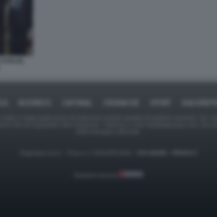
ATALDI,
ICA
BUSINESS
CAFONAL
CRONACHE
SPORT
DAGOREPO
tate in larga parte prese da Internet,e quindi valutate di pubblico dominio. Se i so
ranno che da segnalarlo alla redazione - indirizzo e-mail rda@dagospia.com, che 
delle immagini utilizzate.
Dagospia S.p.A. - P.iva e c.f. 06163551002 -
CHI SIAMO
-
PRIVACY
Gestione tecnica