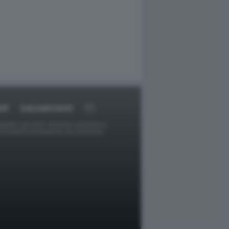
RT
DAGOARCHIVIO
ggetti o gli autori avessero qualcosa in
provvederà prontamente alla rimozione