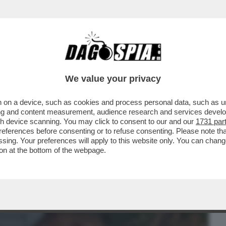
BUSINESS
CAFONAL
CRONACHE
SPORT
DAGO
We value your privacy
 on a device, such as cookies and process personal data, such as uni
RE C’È UN GIALLO – È SOTTO SEQUESTRO
ising and content measurement, audience research and services deve
, EX MOGLIE...
gh device scanning. You may click to consent to our and our
1731 par
ferences before consenting or to refuse consenting. Please note th
essing. Your preferences will apply to this website only. You can cha
on at the bottom of the webpage.