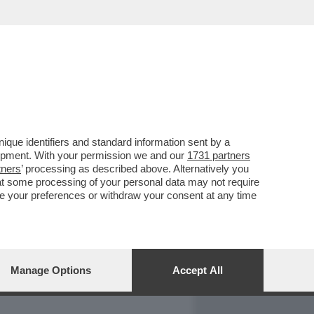
REPORT
DAGOARCHIVIO
que identifiers and standard information sent by a
lopment. With your permission we and our
1731 partners
tners
’ processing as described above. Alternatively you
at some processing of your personal data may not require
nge your preferences or withdraw your consent at any time
Manage Options
Accept All