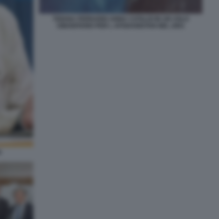
TIZIANA FERRARIO ANNA CATALDI IN UN VOLO
UMANITARIO PER L AFGHANISTAN NEL 2001
5