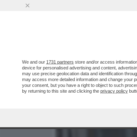
MEDIA E TV
POLITICA
We and our
1731 partners
store and/or access information
FLASH! – OLTRE AL DOLO
device for personalised advertising and content, advert
IL CORPO DI ANNA CATALDI
may use precise geolocation data and identification throu
may access more detailed information and change your pre
VAI ALL'ARTICOLO
your consent, but you have a right to object to such proc
by returning to this site and clicking the
privacy policy
butt