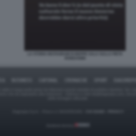
LA STORIA INSTAGRAM DI BEPPE SALA SULLA PIETA
RONDANINI
ICA
BUSINESS
CAFONAL
CRONACHE
SPORT
DAGOREPO
tate in larga parte prese da Internet,e quindi valutate di pubblico dominio. Se i so
ranno che da segnalarlo alla redazione - indirizzo e-mail rda@dagospia.com, che 
delle immagini utilizzate.
Dagospia S.p.A. - P.iva e c.f. 06163551002 -
CHI SIAMO
-
PRIVACY
Gestione tecnica