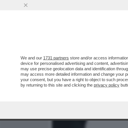
MEDIA E TV
POLITICA
We and our
1731 partners
store and/or access information
BEPPE SALA REPLICA A SG
device for personalised advertising and content, advert
DOV’È. DAL PUNTO DI VIST
may use precise geolocation data and identification throu
may access more detailed information and change your pre
VAI ALL'ARTICOLO
your consent, but you have a right to object to such proc
by returning to this site and clicking the
privacy policy
butt