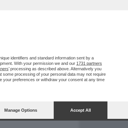
REPORT
DAGOARCHIVIO
que identifiers and standard information sent by a
lopment. With your permission we and our
1731 partners
tners
’ processing as described above. Alternatively you
at some processing of your personal data may not require
nge your preferences or withdraw your consent at any time
Manage Options
Accept All