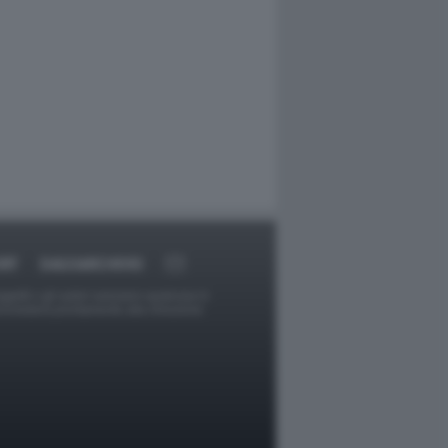
RT
DAGOARCHIVIO
ggetti o gli autori avessero qualcosa in
provvederà prontamente alla rimozione