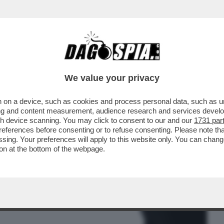
BUSINESS
CAFONAL
CRONACHE
SPORT
DAGO
We value your privacy
 on a device, such as cookies and process personal data, such as uni
ARBI: 'LA PIETÀ RONDANINI VA BENE LÌ
ising and content measurement, audience research and services deve
A CULTURALE...
gh device scanning. You may click to consent to our and our
1731 par
ferences before consenting or to refuse consenting. Please note th
essing. Your preferences will apply to this website only. You can cha
on at the bottom of the webpage.