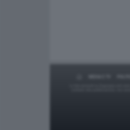
MEDIA E TV
POLIT
Le foto presenti su Dagospia.com sono s
contrario alla pubblicazione, non av