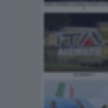
FABIO LAZZERINI E ALFREDO ALTAVILLA DI 
8
ITA AIRWAYS 7