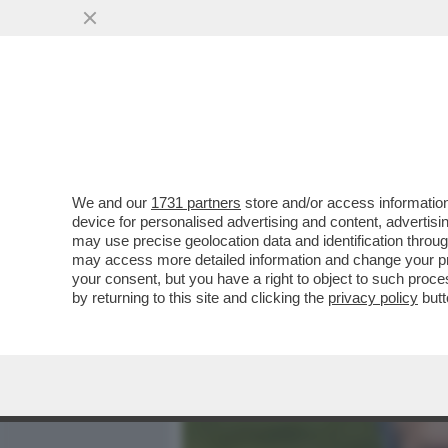
MEDIA E TV
POLITICA
We and our
1731 partners
store and/or access information
NON È ANCORA FIN-ITA! – 
device for personalised advertising and content, advert
ANTONINO TURICCHI, È UNO
may use precise geolocation data and identification throu
may access more detailed information and change your pre
VAI ALL'ARTICOLO
your consent, but you have a right to object to such proc
by returning to this site and clicking the
privacy policy
butt