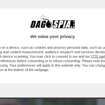
BUSINESS
CAFONAL
CRONACHE
SPORT
DAGO
We value your privacy
 on a device, such as cookies and process personal data, such as uni
IL NUOVO PRESIDENTE DELL’EX ALITALIA,
ising and content measurement, audience research and services deve
 DEI DUE...
gh device scanning. You may click to consent to our and our
1731 par
ferences before consenting or to refuse consenting. Please note th
essing. Your preferences will apply to this website only. You can cha
on at the bottom of the webpage.