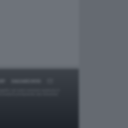
RT
DAGOARCHIVIO
ggetti o gli autori avessero qualcosa in
provvederà prontamente alla rimozione