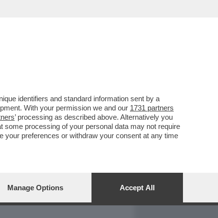
REPORT
DAGOARCHIVIO
que identifiers and standard information sent by a
lopment. With your permission we and our
1731 partners
tners
’ processing as described above. Alternatively you
at some processing of your personal data may not require
nge your preferences or withdraw your consent at any time
Manage Options
Accept All