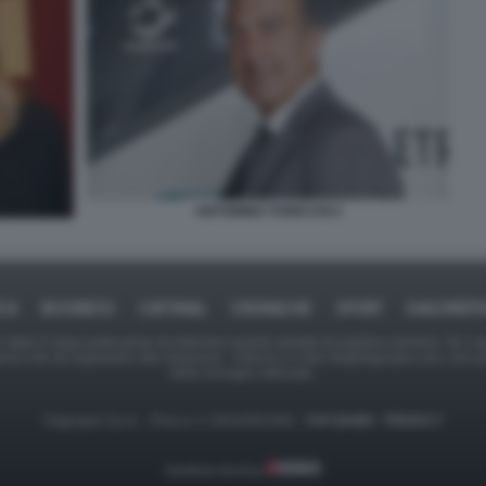
ANTONINO TURICCHI 2
ICA
BUSINESS
CAFONAL
CRONACHE
SPORT
DAGOREPO
tate in larga parte prese da Internet,e quindi valutate di pubblico dominio. Se i so
ranno che da segnalarlo alla redazione - indirizzo e-mail rda@dagospia.com, che 
delle immagini utilizzate.
Dagospia S.p.A. - P.iva e c.f. 06163551002 -
CHI SIAMO
-
PRIVACY
Gestione tecnica