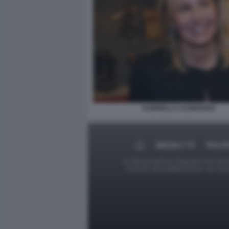
GABRIELLA ALEMANNO
MEDIA E TV
POLIT
Le foto presenti su Dagospia.com sono s
contrario alla pubblicazione, non av