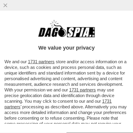
DIETRO AGLI EFFETTI DEVASTANTI DELLE
PIOGGE IN EMILIA ROMAGNA C’È ANCHE E
SOPRATTUTTO LA...
We value your privacy
VAI ALL'ARTICOLO
We and our
1731 partners
store and/or access information on a
device, such as cookies and process personal data, such as
unique identifiers and standard information sent by a device for
personalised advertising and content, advertising and content
measurement, audience research and services development.
With your permission we and our
1731 partners
may use
precise geolocation data and identification through device
scanning. You may click to consent to our and our
1731
partners
’ processing as described above. Alternatively you may
access more detailed information and change your preferences
before consenting or to refuse consenting. Please note that
some processing of your personal data may not require your
consent, but you have a right to object to such processing. Your