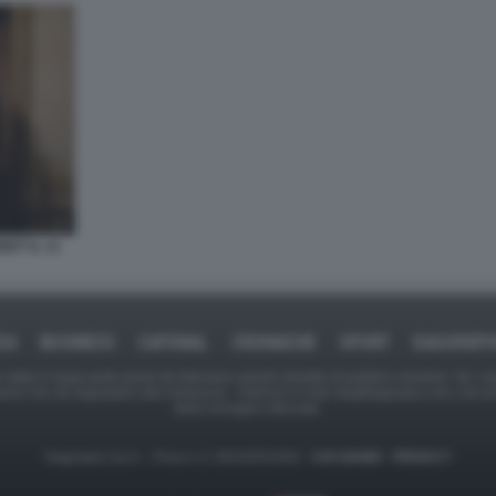
ET IL 13
CA
BUSINESS
CAFONAL
CRONACHE
SPORT
DAGOREP
tate in larga parte prese da Internet,e quindi valutate di pubblico dominio. Se i so
ranno che da segnalarlo alla redazione - indirizzo e-mail rda@dagospia.com, che 
delle immagini utilizzate.
Dagospia S.p.A. - P.iva e c.f. 06163551002 -
CHI SIAMO
-
PRIVACY