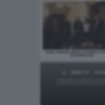
BORIS JOHNSON BRINDA A DOWNING STRE
NOVEMBRE 2020
MEDIA E TV
POLITI
Le foto presenti su Dagospia.com sono s
contrario alla pubblicazione, non av