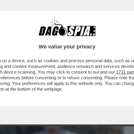
BUSINESS
CAFONAL
CRONACHE
SPORT
DAGO
We value your privacy
 on a device, such as cookies and process personal data, such as uni
TO UN BEL TRAPPOLONE A BORIS
ising and content measurement, audience research and services deve
ALLA POLIZIA LE...
gh device scanning. You may click to consent to our and our
1731 par
ferences before consenting or to refuse consenting. Please note th
essing. Your preferences will apply to this website only. You can cha
on at the bottom of the webpage.