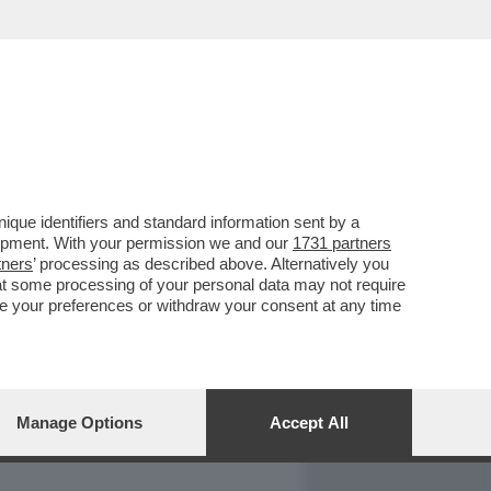
REPORT
DAGOARCHIVIO
que identifiers and standard information sent by a
lopment. With your permission we and our
1731 partners
tners
’ processing as described above. Alternatively you
at some processing of your personal data may not require
nge your preferences or withdraw your consent at any time
Manage Options
Accept All