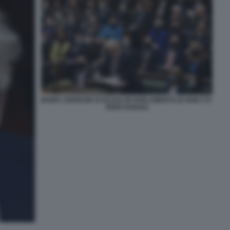
BORIS JOHNSON SI SCUSA IN PARLAMENTO (E NON C'E'
RISHI SUNAK)