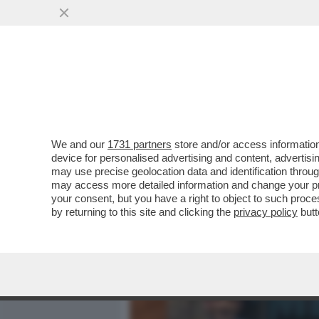
MEDIA E TV
POLITICA
We and our
1731 partners
store and/or access information
RISHI SUNAK HA PREPARA
device for personalised advertising and content, advert
JOHNSON: HA CONSEGNATO 
may use precise geolocation data and identification throu
may access more detailed information and change your pre
VAI ALL'ARTICOLO
your consent, but you have a right to object to such proc
by returning to this site and clicking the
privacy policy
butt