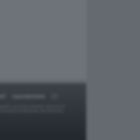
ORT
DAGOARCHIVIO
ggetti o gli autori avessero qualcosa in
provvederà prontamente alla rimozione