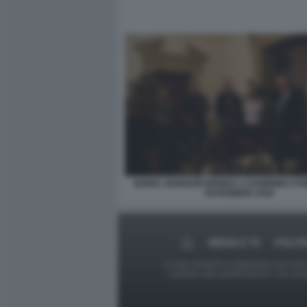
BORIS JOHNSON BRINDA A DOWNING STRE
NOVEMBRE 2020
MEDIA E TV
POLITI
Le foto presenti su Dagospia.com sono s
contrario alla pubblicazione, non av