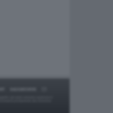
ORT
DAGOARCHIVIO
ggetti o gli autori avessero qualcosa in
provvederà prontamente alla rimozione