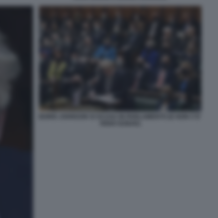
BORIS JOHNSON SI SCUSA IN PARLAMENTO (E NON C'E'
RISHI SUNAK)