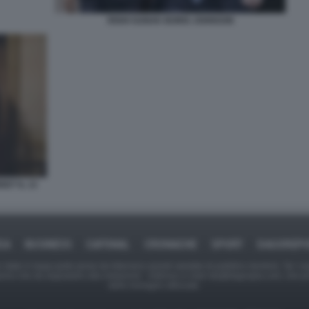
RISHI SUNAK BORIS JOHNSON
ET IL 13
CA
BUSINESS
CAFONAL
CRONACHE
SPORT
DAGOREP
tate in larga parte prese da Internet,e quindi valutate di pubblico dominio. Se i so
ranno che da segnalarlo alla redazione - indirizzo e-mail rda@dagospia.com, che 
delle immagini utilizzate.