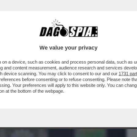
BUSINESS
CAFONAL
CRONACHE
SPORT
DAGO
We value your privacy
 on a device, such as cookies and process personal data, such as uni
TO UN BEL TRAPPOLONE A BORIS
ising and content measurement, audience research and services deve
ALLA POLIZIA LE...
gh device scanning. You may click to consent to our and our
1731 par
ferences before consenting or to refuse consenting. Please note th
essing. Your preferences will apply to this website only. You can cha
on at the bottom of the webpage.