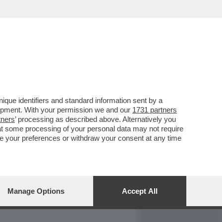
REPORT
DAGOARCHIVIO
que identifiers and standard information sent by a
lopment. With your permission we and our
1731 partners
tners
’ processing as described above. Alternatively you
at some processing of your personal data may not require
nge your preferences or withdraw your consent at any time
Manage Options
Accept All