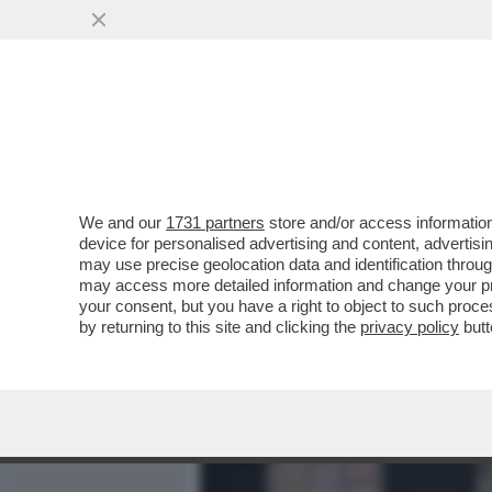
MEDIA E TV
POLITICA
We and our
1731 partners
store and/or access information
RISHI SUNAK HA PREPARA
device for personalised advertising and content, advert
JOHNSON: HA CONSEGNATO 
may use precise geolocation data and identification throu
may access more detailed information and change your pre
VAI ALL'ARTICOLO
your consent, but you have a right to object to such proc
by returning to this site and clicking the
privacy policy
butt