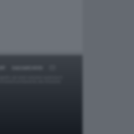
RT
DAGOARCHIVIO
ggetti o gli autori avessero qualcosa in
provvederà prontamente alla rimozione