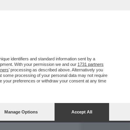
REPORT
DAGOARCHIVIO
que identifiers and standard information sent by a
lopment. With your permission we and our
1731 partners
tners
’ processing as described above. Alternatively you
at some processing of your personal data may not require
nge your preferences or withdraw your consent at any time
Manage Options
Accept All