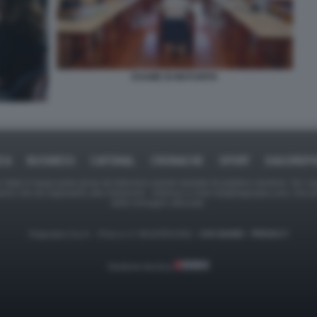
ESAME DI MATURITA
ICA
BUSINESS
CAFONAL
CRONACHE
SPORT
DAGOREPO
tate in larga parte prese da Internet,e quindi valutate di pubblico dominio. Se i so
ranno che da segnalarlo alla redazione - indirizzo e-mail rda@dagospia.com, che 
delle immagini utilizzate.
Dagospia S.p.A. - P.iva e c.f. 06163551002 -
CHI SIAMO
-
PRIVACY
Gestione tecnica