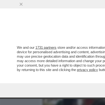
MEDIA E TV
POLITICA
We and our
1731 partners
store and/or access information
IN ITALIA CI SONO CIRCA 
device for personalised advertising and content, advert
STUDENTI POSSONO COMP
may use precise geolocation data and identification throu
may access more detailed information and change your pre
VAI ALL'ARTICOLO
your consent, but you have a right to object to such proc
by returning to this site and clicking the
privacy policy
butt