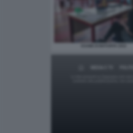
ESAME DI MATURITA 2022
MEDIA E TV
POLIT
Le foto presenti su Dagospia.com sono s
contrario alla pubblicazione, non av