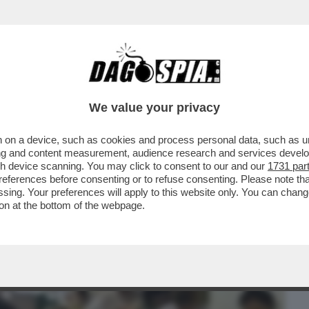
BUSINESS
CAFONAL
CRONACHE
SPORT
DAGO
We value your privacy
 on a device, such as cookies and process personal data, such as uni
92 SCUOLE PARITARIE (SU 1.423) DOVE GLI
ising and content measurement, audience research and services deve
RARE I DIPLOMI
gh device scanning. You may click to consent to our and our
1731 par
ferences before consenting or to refuse consenting. Please note th
essing. Your preferences will apply to this website only. You can cha
on at the bottom of the webpage.