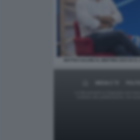
MATTEO SALVINI AL MEETING 2023 DI CL 
MEDIA E TV
POLIT
Le foto presenti su Dagospia.com sono s
contrario alla pubblicazione, non av