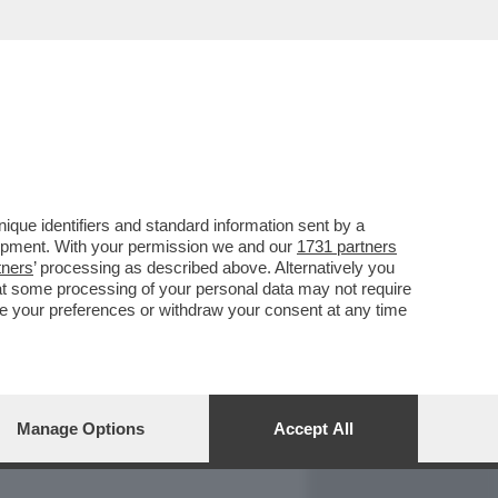
REPORT
DAGOARCHIVIO
que identifiers and standard information sent by a
lopment. With your permission we and our
1731 partners
tners
’ processing as described above. Alternatively you
at some processing of your personal data may not require
nge your preferences or withdraw your consent at any time
Manage Options
Accept All