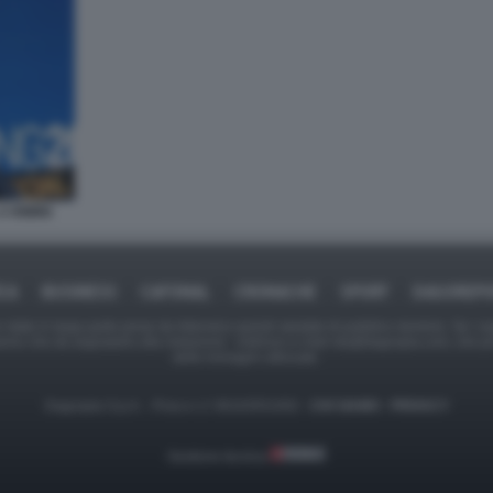
A RIMINI
ICA
BUSINESS
CAFONAL
CRONACHE
SPORT
DAGOREPO
tate in larga parte prese da Internet,e quindi valutate di pubblico dominio. Se i so
ranno che da segnalarlo alla redazione - indirizzo e-mail rda@dagospia.com, che 
delle immagini utilizzate.
Dagospia S.p.A. - P.iva e c.f. 06163551002 -
CHI SIAMO
-
PRIVACY
Gestione tecnica