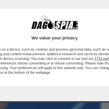
BUSINESS
CAFONAL
CRONACHE
SPORT
DAGO
We value your privacy
 on a device, such as cookies and process personal data, such as uni
 ATTOVAGLIATI NELLA VILLA DI ANTONIO
ising and content measurement, audience research and services deve
OMANI...
gh device scanning. You may click to consent to our and our
1731 par
ferences before consenting or to refuse consenting. Please note th
essing. Your preferences will apply to this website only. You can cha
on at the bottom of the webpage.