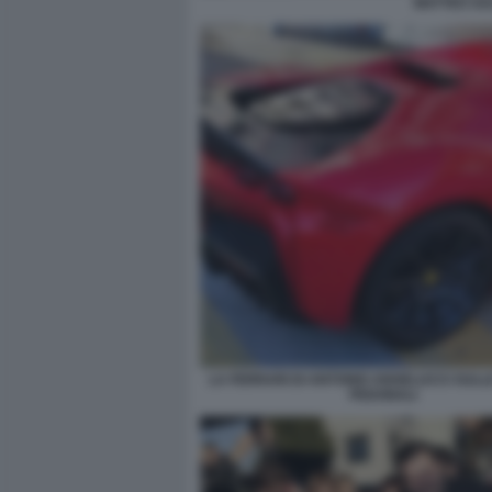
MATTEO SALV
LA FERRARI DI ANTONIO ANGELUCCI SULL
PEDONALI