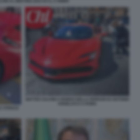
INI AL MEETING 2023 DI CL A RIMINI
MATTEO SALVINI A BORDO DELLA FERRARI DI ANTONIO
ANGELUCCI A ROMA
E STRISCE