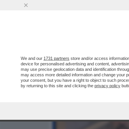
MEDIA E TV
POLITICA
We and our
1731 partners
store and/or access information
DI CHE AVRANNO PARLATO,
device for personalised advertising and content, advert
ANGELUCCI AI CASTELLI R
may use precise geolocation data and identification throu
may access more detailed information and change your pre
VAI ALL'ARTICOLO
your consent, but you have a right to object to such proc
by returning to this site and clicking the
privacy policy
butt