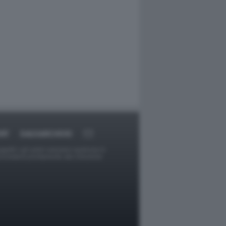
RT
DAGOARCHIVIO
ggetti o gli autori avessero qualcosa in
provvederà prontamente alla rimozione