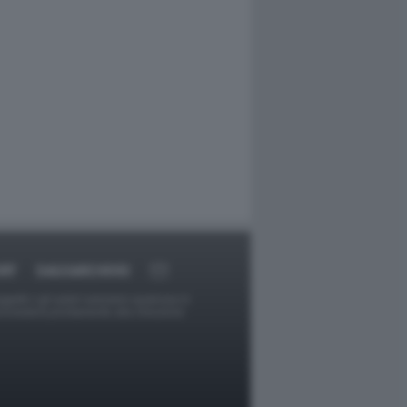
RT
DAGOARCHIVIO
ggetti o gli autori avessero qualcosa in
provvederà prontamente alla rimozione