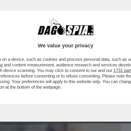
BUSINESS
CAFONAL
CRONACHE
SPORT
DAGO
We value your privacy
 on a device, such as cookies and process personal data, such as uni
ENA NATO SOLO CON LA LUCE DEL SOLE. IL
ising and content measurement, audience research and services deve
 GALERA...
gh device scanning. You may click to consent to our and our
1731 par
ferences before consenting or to refuse consenting. Please note th
essing. Your preferences will apply to this website only. You can cha
on at the bottom of the webpage.