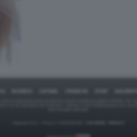
ICA
BUSINESS
CAFONAL
CRONACHE
SPORT
DAGOREPO
tate in larga parte prese da Internet,e quindi valutate di pubblico dominio. Se i so
ranno che da segnalarlo alla redazione - indirizzo e-mail rda@dagospia.com, che 
delle immagini utilizzate.
Dagospia S.p.A. - P.iva e c.f. 06163551002 -
CHI SIAMO
-
PRIVACY
Gestione tecnica