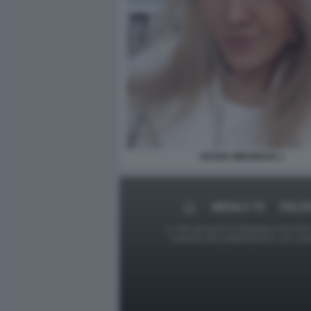
OXANA MIRONOVA 1
MEDIA E TV
POLIT
Le foto presenti su Dagospia.com sono s
contrario alla pubblicazione, non av