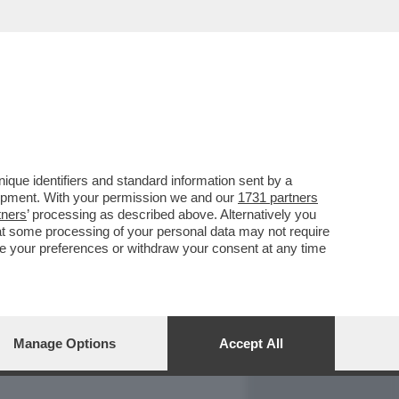
REPORT
DAGOARCHIVIO
que identifiers and standard information sent by a
lopment. With your permission we and our
1731 partners
tners
’ processing as described above. Alternatively you
at some processing of your personal data may not require
nge your preferences or withdraw your consent at any time
Manage Options
Accept All