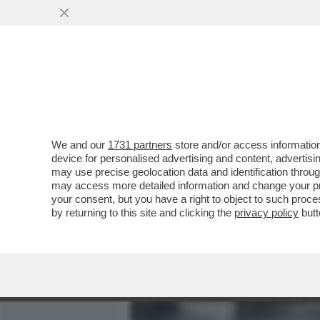
MEDIA E TV
POLITICA
We and our
1731 partners
store and/or access information
'NUTRIVA' IL FIGLIO APP
device for personalised advertising and content, advert
PICCOLO È MORTO E LEI È
may use precise geolocation data and identification throu
may access more detailed information and change your pre
VAI ALL'ARTICOLO
your consent, but you have a right to object to such proc
by returning to this site and clicking the
privacy policy
butt