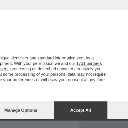
REPORT
DAGOARCHIVIO
que identifiers and standard information sent by a
lopment. With your permission we and our
1731 partners
tners
’ processing as described above. Alternatively you
at some processing of your personal data may not require
nge your preferences or withdraw your consent at any time
Manage Options
Accept All