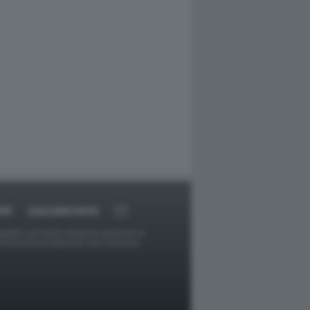
RT
DAGOARCHIVIO
ggetti o gli autori avessero qualcosa in
provvederà prontamente alla rimozione