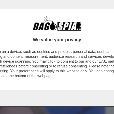
BUSINESS
CAFONAL
CRONACHE
SPORT
DAGO
We value your privacy
 on a device, such as cookies and process personal data, such as uni
ANO PER SAPERE SE HO ANCORA VOGLIA
ising and content measurement, audience research and services deve
 PARLA KATIA SVIZZERO
gh device scanning. You may click to consent to our and our
1731 par
ferences before consenting or to refuse consenting. Please note th
essing. Your preferences will apply to this website only. You can cha
on at the bottom of the webpage.