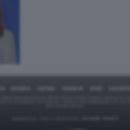
ICA
BUSINESS
CAFONAL
CRONACHE
SPORT
DAGOREPO
tate in larga parte prese da Internet,e quindi valutate di pubblico dominio. Se i so
ranno che da segnalarlo alla redazione - indirizzo e-mail rda@dagospia.com, che 
delle immagini utilizzate.
Dagospia S.p.A. - P.iva e c.f. 06163551002 -
CHI SIAMO
-
PRIVACY