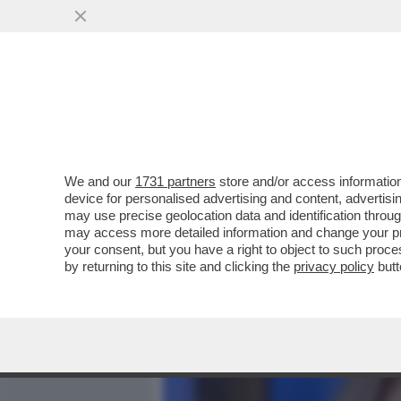
MEDIA E TV
POLITICA
We and our
1731 partners
store and/or access information
'ANCORA OGGI MI CHIAM
device for personalised advertising and content, advert
DI CANTARE L'APE MAIA'–
may use precise geolocation data and identification throu
may access more detailed information and change your pre
VAI ALL'ARTICOLO
your consent, but you have a right to object to such proc
by returning to this site and clicking the
privacy policy
butt