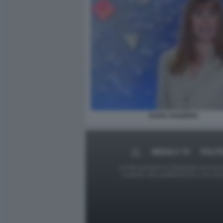
KATIA SVIZZERO
MEDIA E TV
POLIT
Le foto presenti su Dagospia.com sono s
contrario alla pubblicazione, non av