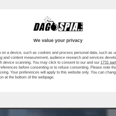
BUSINESS
CAFONAL
CRONACHE
SPORT
DAGO
We value your privacy
 on a device, such as cookies and process personal data, such as uni
CUSSA CERIMONIA DI APERTURA DELLE
ising and content measurement, audience research and services deve
O AI FRANCESI...
gh device scanning. You may click to consent to our and our
1731 par
ferences before consenting or to refuse consenting. Please note th
essing. Your preferences will apply to this website only. You can cha
on at the bottom of the webpage.