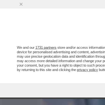
MEDIA E TV
POLITICA
We and our
1731 partners
store and/or access information
A CHI È PIACIUTA LA DIS
device for personalised advertising and content, advert
OLIMPIADI DI PARIGI? SOL
may use precise geolocation data and identification throu
may access more detailed information and change your pre
VAI ALL'ARTICOLO
your consent, but you have a right to object to such proc
by returning to this site and clicking the
privacy policy
butt