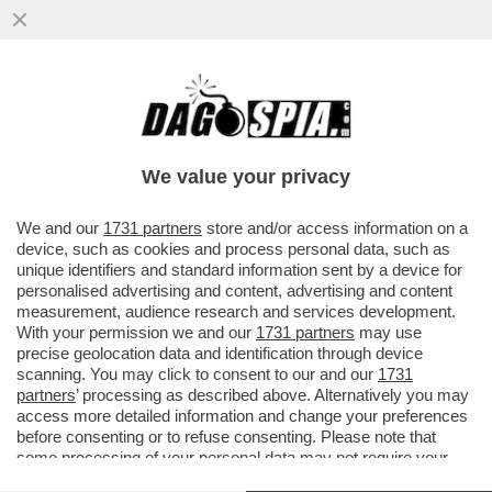
IL DIVANO DEI GIUSTI - CHE VEDIAMO
STASERA? IN CHIARO IN PRIMA SERATA
VEDO FILM INTERESSANTI, COME..
We value your privacy
VAI ALL'ARTICOLO
We and our
1731 partners
store and/or access information on a
device, such as cookies and process personal data, such as
unique identifiers and standard information sent by a device for
personalised advertising and content, advertising and content
measurement, audience research and services development.
With your permission we and our
1731 partners
may use
precise geolocation data and identification through device
scanning. You may click to consent to our and our
1731
partners
’ processing as described above. Alternatively you may
access more detailed information and change your preferences
before consenting or to refuse consenting. Please note that
some processing of your personal data may not require your
consent, but you have a right to object to such processing. Your