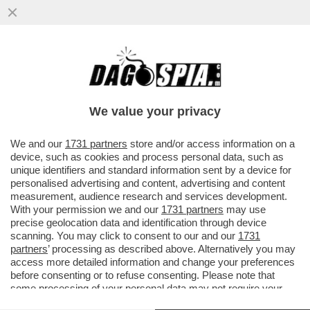
BRUNELLO CUCINELLI RISPONDE A
GIANCARLO GIAMMETTI, CHE L’HA
SPUTTANATO RIVELANDO...
We value your privacy
VAI ALL'ARTICOLO
We and our
1731 partners
store and/or access information on a
device, such as cookies and process personal data, such as
unique identifiers and standard information sent by a device for
personalised advertising and content, advertising and content
measurement, audience research and services development.
With your permission we and our
1731 partners
may use
precise geolocation data and identification through device
scanning. You may click to consent to our and our
1731
partners
’ processing as described above. Alternatively you may
access more detailed information and change your preferences
before consenting or to refuse consenting. Please note that
some processing of your personal data may not require your
consent, but you have a right to object to such processing. Your