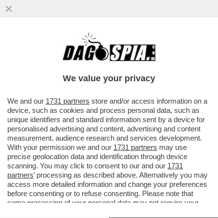
LEONARDO MARIA DEL VECCHIO: MI PIACE
L’ITALIA DI QUESTI 3 ANNI E MEZZO DI
GOVERNO DI GIORGIA MELONI
We value your privacy
VAI ALL'ARTICOLO
We and our
1731 partners
store and/or access information on a
device, such as cookies and process personal data, such as
unique identifiers and standard information sent by a device for
personalised advertising and content, advertising and content
measurement, audience research and services development.
With your permission we and our
1731 partners
may use
precise geolocation data and identification through device
scanning. You may click to consent to our and our
1731
partners
’ processing as described above. Alternatively you may
access more detailed information and change your preferences
before consenting or to refuse consenting. Please note that
some processing of your personal data may not require your
consent, but you have a right to object to such processing. Your