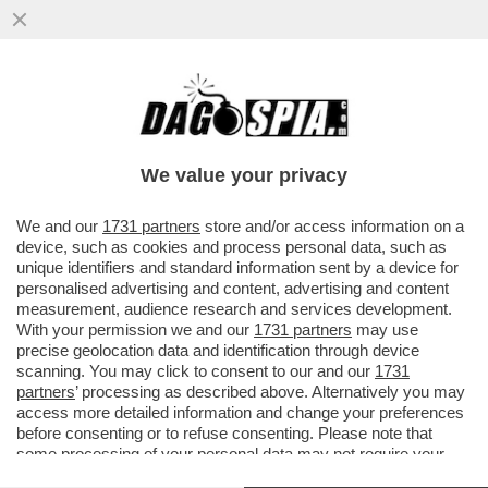
LEONARDO MARIA DEL VECCHIO: MI PIACE
L’ITALIA DI QUESTI 3 ANNI E MEZZO DI
GOVERNO DI GIORGIA MELONI
We value your privacy
VAI ALL'ARTICOLO
We and our
1731 partners
store and/or access information on a
device, such as cookies and process personal data, such as
unique identifiers and standard information sent by a device for
personalised advertising and content, advertising and content
measurement, audience research and services development.
With your permission we and our
1731 partners
may use
precise geolocation data and identification through device
scanning. You may click to consent to our and our
1731
partners
’ processing as described above. Alternatively you may
access more detailed information and change your preferences
before consenting or to refuse consenting. Please note that
some processing of your personal data may not require your
consent, but you have a right to object to such processing. Your