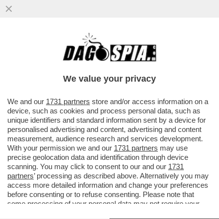
ANCHE CON TRUMP L’ITALIA È SEMPRE
L’EPICENTRO DELLA COSPIRAZIONE. E
TANTI SALUTI ALLA ...
We value your privacy
VAI ALL'ARTICOLO
We and our
1731 partners
store and/or access information on a
device, such as cookies and process personal data, such as
unique identifiers and standard information sent by a device for
personalised advertising and content, advertising and content
measurement, audience research and services development.
With your permission we and our
1731 partners
may use
precise geolocation data and identification through device
scanning. You may click to consent to our and our
1731
partners
’ processing as described above. Alternatively you may
access more detailed information and change your preferences
before consenting or to refuse consenting. Please note that
some processing of your personal data may not require your
consent, but you have a right to object to such processing. Your