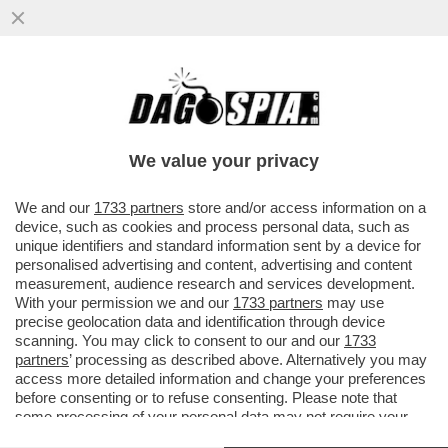
ROMANZO VIMINALE – GIORGIA MELONI IN
AUTUNNO, DOPO I PRIMI ARTICOLI DI
DAGOSPIA SU CLAUDIA CONTE...
We value your privacy
VAI ALL'ARTICOLO
We and our
1733 partners
store and/or access information on a
device, such as cookies and process personal data, such as
unique identifiers and standard information sent by a device for
personalised advertising and content, advertising and content
measurement, audience research and services development.
With your permission we and our
1733 partners
may use
precise geolocation data and identification through device
scanning. You may click to consent to our and our
1733
partners
’ processing as described above. Alternatively you may
access more detailed information and change your preferences
before consenting or to refuse consenting. Please note that
some processing of your personal data may not require your
consent, but you have a right to object to such processing. Your