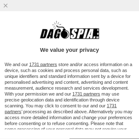
ROMANZO VIMINALE – GIORGIA MELONI IN
AUTUNNO, DOPO I PRIMI ARTICOLI DI
DAGOSPIA SU CLAUDIA CONTE...
We value your privacy
VAI ALL'ARTICOLO
We and our
1731 partners
store and/or access information on a
device, such as cookies and process personal data, such as
unique identifiers and standard information sent by a device for
personalised advertising and content, advertising and content
measurement, audience research and services development.
With your permission we and our
1731 partners
may use
precise geolocation data and identification through device
scanning. You may click to consent to our and our
1731
partners
’ processing as described above. Alternatively you may
access more detailed information and change your preferences
before consenting or to refuse consenting. Please note that
some processing of your personal data may not require your
consent, but you have a right to object to such processing. Your