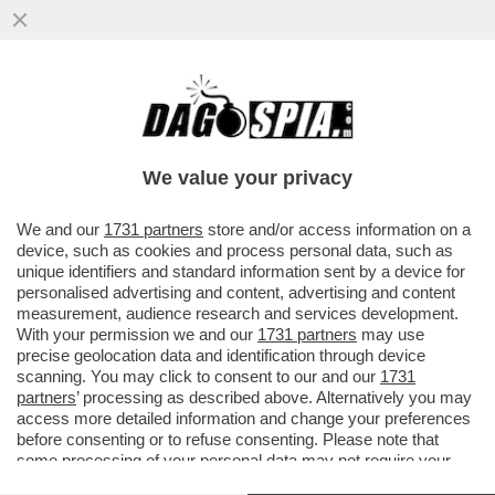
ROMANZO VIMINALE – GIORGIA MELONI IN
AUTUNNO, DOPO I PRIMI ARTICOLI DI
DAGOSPIA SU CLAUDIA CONTE...
We value your privacy
VAI ALL'ARTICOLO
We and our
1731 partners
store and/or access information on a
device, such as cookies and process personal data, such as
unique identifiers and standard information sent by a device for
personalised advertising and content, advertising and content
measurement, audience research and services development.
With your permission we and our
1731 partners
may use
precise geolocation data and identification through device
scanning. You may click to consent to our and our
1731
partners
’ processing as described above. Alternatively you may
access more detailed information and change your preferences
before consenting or to refuse consenting. Please note that
some processing of your personal data may not require your
consent, but you have a right to object to such processing. Your