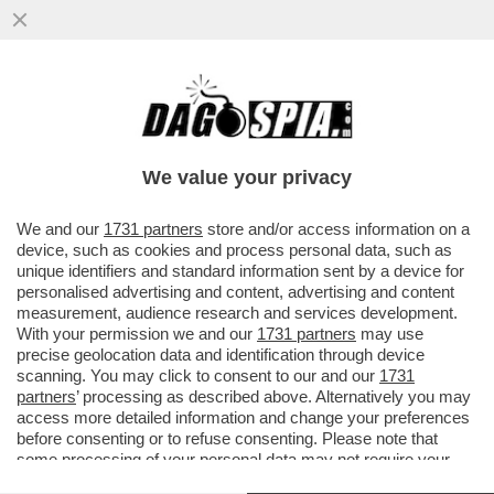
CIAK, MI GIRA! - DOVE ERAVAMO RIMASTI
CON GLI INCASSI? AH, CERTO, CON
'SUPER MARIO GALAXY IL FILM'..
We value your privacy
VAI ALL'ARTICOLO
We and our
1731 partners
store and/or access information on a
device, such as cookies and process personal data, such as
unique identifiers and standard information sent by a device for
personalised advertising and content, advertising and content
measurement, audience research and services development.
With your permission we and our
1731 partners
may use
precise geolocation data and identification through device
scanning. You may click to consent to our and our
1731
partners
’ processing as described above. Alternatively you may
access more detailed information and change your preferences
before consenting or to refuse consenting. Please note that
some processing of your personal data may not require your
consent, but you have a right to object to such processing. Your