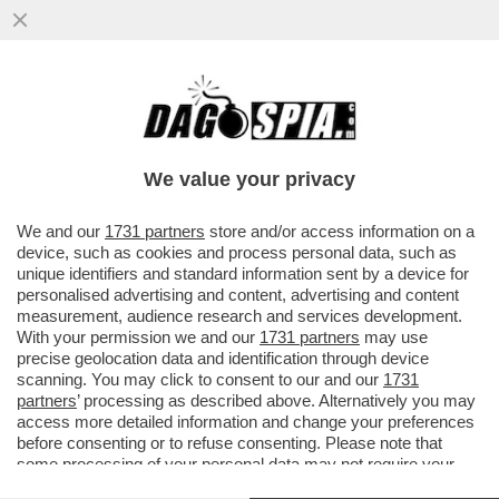
CIAK, MI GIRA! - DOVE ERAVAMO RIMASTI
CON GLI INCASSI? AH, CERTO, CON
'SUPER MARIO GALAXY IL FILM'..
We value your privacy
VAI ALL'ARTICOLO
We and our
1731 partners
store and/or access information on a
device, such as cookies and process personal data, such as
unique identifiers and standard information sent by a device for
personalised advertising and content, advertising and content
measurement, audience research and services development.
With your permission we and our
1731 partners
may use
precise geolocation data and identification through device
scanning. You may click to consent to our and our
1731
partners
’ processing as described above. Alternatively you may
access more detailed information and change your preferences
before consenting or to refuse consenting. Please note that
some processing of your personal data may not require your
consent, but you have a right to object to such processing. Your