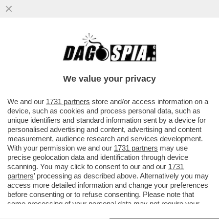
CIAK, MI GIRA! - DOVE ERAVAMO RIMASTI
CON GLI INCASSI? AH, CERTO, CON
'SUPER MARIO GALAXY IL FILM'..
We value your privacy
VAI ALL'ARTICOLO
We and our
1731 partners
store and/or access information on a
device, such as cookies and process personal data, such as
unique identifiers and standard information sent by a device for
personalised advertising and content, advertising and content
measurement, audience research and services development.
With your permission we and our
1731 partners
may use
precise geolocation data and identification through device
scanning. You may click to consent to our and our
1731
partners
’ processing as described above. Alternatively you may
access more detailed information and change your preferences
before consenting or to refuse consenting. Please note that
some processing of your personal data may not require your
consent, but you have a right to object to such processing. Your