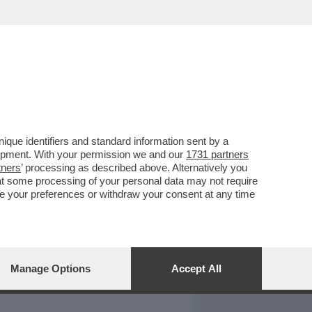
REPORT
DAGOARCHIVIO
que identifiers and standard information sent by a
lopment. With your permission we and our
1731 partners
tners
’ processing as described above. Alternatively you
at some processing of your personal data may not require
nge your preferences or withdraw your consent at any time
Manage Options
Accept All