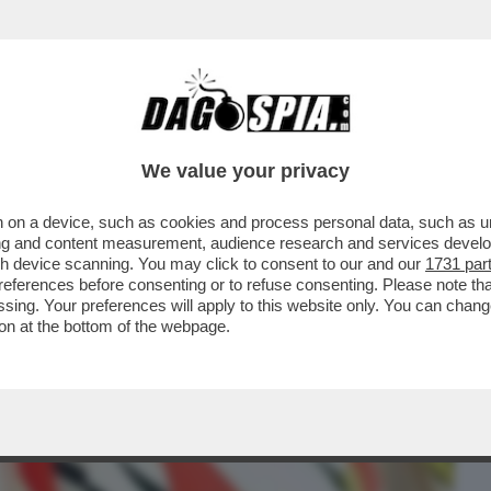
BUSINESS
CAFONAL
CRONACHE
SPORT
DAGO
We value your privacy
 on a device, such as cookies and process personal data, such as uni
CHE APPARTENEVANO AL GRUPPO
ising and content measurement, audience research and services deve
ERZA POSIZIONE', SMANTELLATO
gh device scanning. You may click to consent to our and our
1731 par
ferences before consenting or to refuse consenting. Please note th
essing. Your preferences will apply to this website only. You can cha
on at the bottom of the webpage.