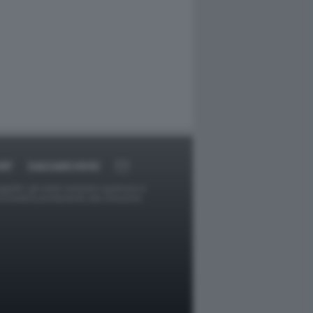
RT
DAGOARCHIVIO
ggetti o gli autori avessero qualcosa in
provvederà prontamente alla rimozione