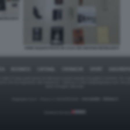
NEONAZISTI
ARMI SEQUESTRATE IN CASA DEI GIOVANI NEONAZISTI
ICA
BUSINESS
CAFONAL
CRONACHE
SPORT
DAGOREPO
tate in larga parte prese da Internet,e quindi valutate di pubblico dominio. Se i so
ranno che da segnalarlo alla redazione - indirizzo e-mail rda@dagospia.com, che 
delle immagini utilizzate.
Dagospia S.p.A. - P.iva e c.f. 06163551002 -
CHI SIAMO
-
PRIVACY
Gestione tecnica