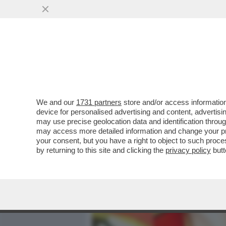
MEDIA E TV
POLITICA
We and our
1731 partners
store and/or access information
LE CHAT DEI PISCHELLI 
device for personalised advertising and content, advert
TELEGRAM NEONAZISTA 'T
may use precise geolocation data and identification throu
may access more detailed information and change your pre
VAI ALL'ARTICOLO
your consent, but you have a right to object to such proc
by returning to this site and clicking the
privacy policy
butt