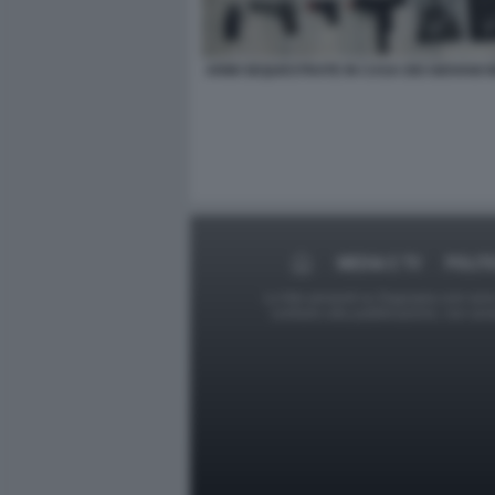
ARMI SEQUESTRATE IN CASA DEI GIOVANI 
MEDIA E TV
POLIT
Le foto presenti su Dagospia.com sono s
contrario alla pubblicazione, non av