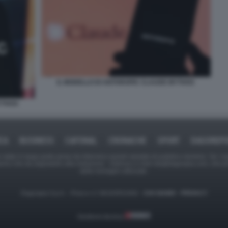
IL MODELLO DI ANTHROPIC CLAUDE MYTHOS
YTHOS
ICA
BUSINESS
CAFONAL
CRONACHE
SPORT
DAGOREPO
tate in larga parte prese da Internet,e quindi valutate di pubblico dominio. Se i so
ranno che da segnalarlo alla redazione - indirizzo e-mail rda@dagospia.com, che 
delle immagini utilizzate.
Dagospia S.p.A. - P.iva e c.f. 06163551002 -
CHI SIAMO
-
PRIVACY
Gestione tecnica