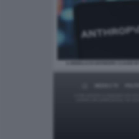
IL MODELLO DI ANTHROPIC CLAUDE M
MEDIA E TV
POLIT
Le foto presenti su Dagospia.com sono s
contrario alla pubblicazione, non av