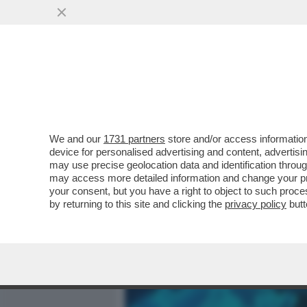
MEDIA E TV
POLITICA
We and our
1731 partners
store and/or access information
L’INTELLIGENZA ARTIFICI
device for personalised advertising and content, advert
CONSENTE DI AGGIRARE I V
may use precise geolocation data and identification throu
may access more detailed information and change your pre
VAI ALL'ARTICOLO
your consent, but you have a right to object to such proc
by returning to this site and clicking the
privacy policy
butt