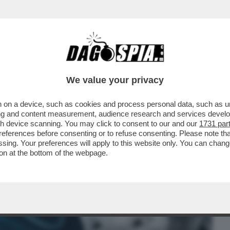
BUSINESS
CAFONAL
CRONACHE
SPORT
DAGO
We value your privacy
 on a device, such as cookies and process personal data, such as uni
ALE È UGUALE A NOI: QUANDO LE SI
ising and content measurement, audience research and services deve
INCOLI ETICI...
gh device scanning. You may click to consent to our and our
1731 par
ferences before consenting or to refuse consenting. Please note th
essing. Your preferences will apply to this website only. You can cha
on at the bottom of the webpage.