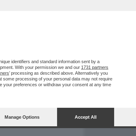
REPORT
DAGOARCHIVIO
que identifiers and standard information sent by a
lopment. With your permission we and our
1731 partners
tners
’ processing as described above. Alternatively you
at some processing of your personal data may not require
nge your preferences or withdraw your consent at any time
Manage Options
Accept All