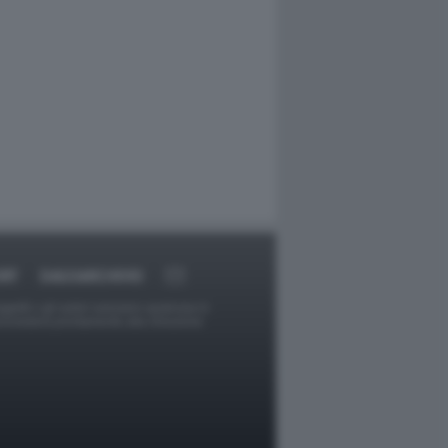
RT
DAGOARCHIVIO
ggetti o gli autori avessero qualcosa in
provvederà prontamente alla rimozione