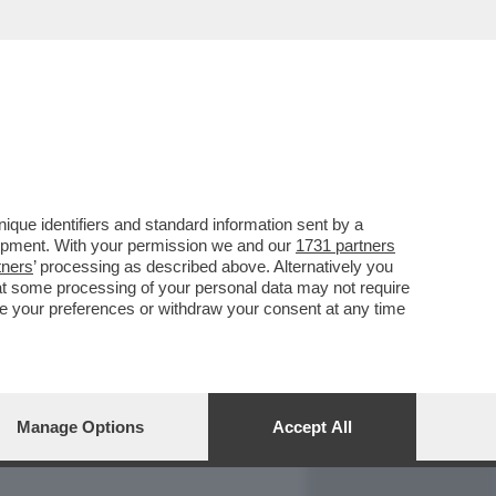
REPORT
DAGOARCHIVIO
que identifiers and standard information sent by a
lopment. With your permission we and our
1731 partners
tners
’ processing as described above. Alternatively you
at some processing of your personal data may not require
nge your preferences or withdraw your consent at any time
Manage Options
Accept All