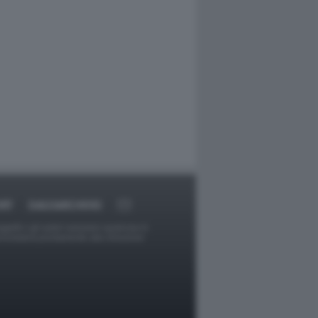
RT
DAGOARCHIVIO
ggetti o gli autori avessero qualcosa in
provvederà prontamente alla rimozione