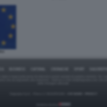
PEA
ICA
BUSINESS
CAFONAL
CRONACHE
SPORT
DAGOREPO
tate in larga parte prese da Internet,e quindi valutate di pubblico dominio. Se i so
ranno che da segnalarlo alla redazione - indirizzo e-mail rda@dagospia.com, che 
delle immagini utilizzate.
Dagospia S.p.A. - P.iva e c.f. 06163551002 -
CHI SIAMO
-
PRIVACY
Gestione tecnica