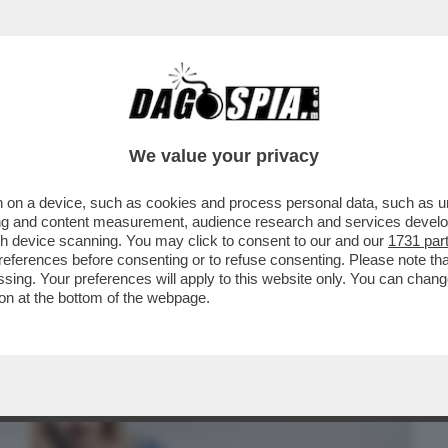
BUSINESS
CAFONAL
CRONACHE
SPORT
DAGO
We value your privacy
 on a device, such as cookies and process personal data, such as uni
LUNGA – IL COMMISSARIO UE
ising and content measurement, audience research and services deve
LINEA DEL GOVERNO...
gh device scanning. You may click to consent to our and our
1731 par
ferences before consenting or to refuse consenting. Please note th
essing. Your preferences will apply to this website only. You can cha
on at the bottom of the webpage.