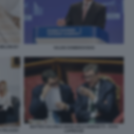
 MELONI BY
VALDIS DOMBROVSKIS
MATTEO SALVINI E GIANCARLO GIORGETTI - FOTO
A PALAZZO
LAPRESSE