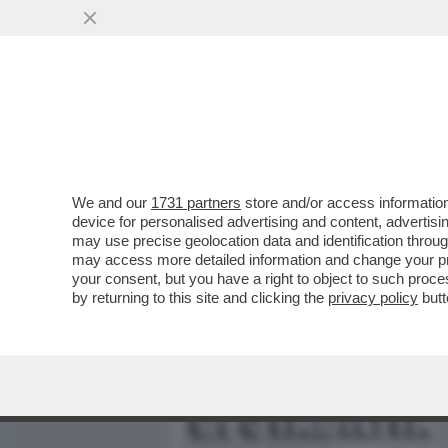
MEDIA E TV
POLITICA
We and our
1731 partners
store and/or access information
PATTO CHIARO, AMICIZIA 
device for personalised advertising and content, advert
DOMBROVSKIS BOCCIA LA 
may use precise geolocation data and identification throu
may access more detailed information and change your pre
VAI ALL'ARTICOLO
your consent, but you have a right to object to such proc
by returning to this site and clicking the
privacy policy
butt