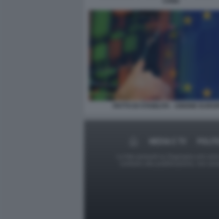
CHIGI
PATTO DI STABILITA - UNIONE EURO
MEDIA E TV
POLIT
Le foto presenti su Dagospia.com sono s
contrario alla pubblicazione, non av