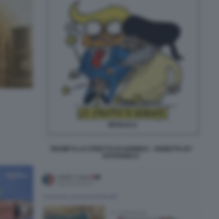
TRUMP E LO STRETTO DI HORMUZ - VIGNETTA BY
NATANGELO