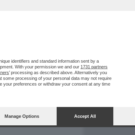
REPORT
DAGOARCHIVIO
que identifiers and standard information sent by a
lopment. With your permission we and our
1731 partners
tners
’ processing as described above. Alternatively you
at some processing of your personal data may not require
nge your preferences or withdraw your consent at any time
Manage Options
Accept All