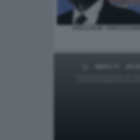
DONALD TRUMP - STRETTO DI HOR
MEDIA E TV
POLIT
Le foto presenti su Dagospia.com sono s
contrario alla pubblicazione, non av