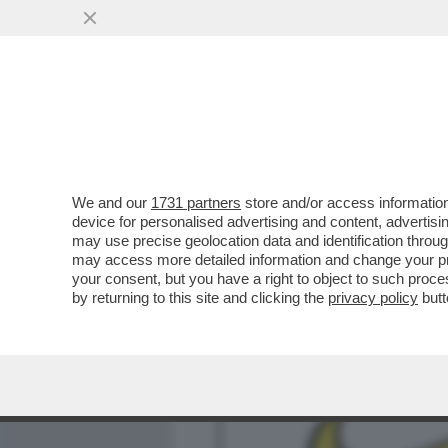
MEDIA E TV
POLITICA
We and our
1731 partners
store and/or access information
LO STRETTO INDISPENSABI
device for personalised advertising and content, advert
HORMUZ, TRUMP BOCCIA L
may use precise geolocation data and identification throu
may access more detailed information and change your pre
VAI ALL'ARTICOLO
your consent, but you have a right to object to such proc
by returning to this site and clicking the
privacy policy
butt