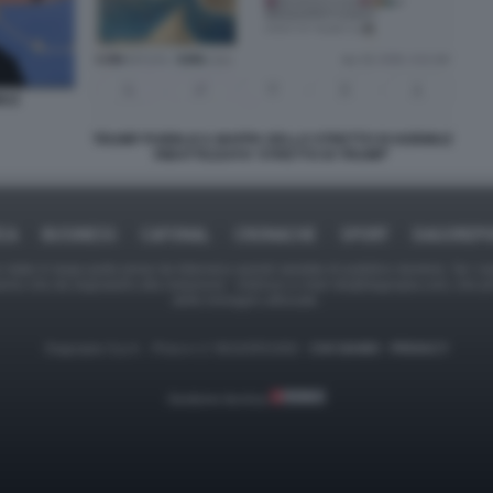
MUZ
TRUMP PUBBLICA MAPPA DELLO STRETTO DI HORMUZ
RIBATTEZZATO 'STRETTO DI TRUMP'
ICA
BUSINESS
CAFONAL
CRONACHE
SPORT
DAGOREPO
tate in larga parte prese da Internet,e quindi valutate di pubblico dominio. Se i so
ranno che da segnalarlo alla redazione - indirizzo e-mail rda@dagospia.com, che 
delle immagini utilizzate.
Dagospia S.p.A. - P.iva e c.f. 06163551002 -
CHI SIAMO
-
PRIVACY
Gestione tecnica