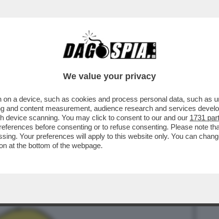
BUSINESS
CAFONAL
CRONACHE
SPORT
DAGO
We value your privacy
 on a device, such as cookies and process personal data, such as uni
LE! L’IRAN PRONTO A DISCUTERE DI
ising and content measurement, audience research and services deve
A NUOVA PROPOSTA...
gh device scanning. You may click to consent to our and our
1731 par
ferences before consenting or to refuse consenting. Please note th
essing. Your preferences will apply to this website only. You can cha
on at the bottom of the webpage.