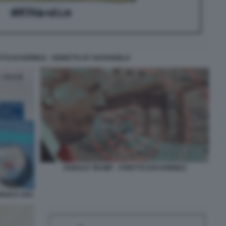
TTO DI HORMUZ - VIGNETTA BY NATANGELO
DONALD TRUMP - STRETTO DOI HORMUZ
IRAN E USA