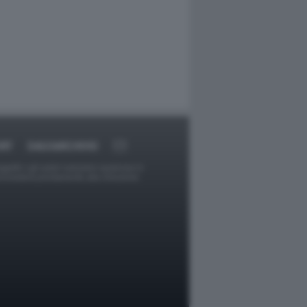
RT
DAGOARCHIVIO
ggetti o gli autori avessero qualcosa in
provvederà prontamente alla rimozione