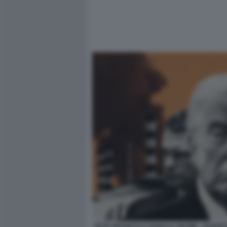
PETE HEGSETH E DONALD TRUMP - GUERRA