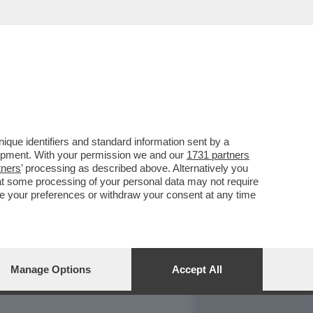
REPORT
DAGOARCHIVIO
que identifiers and standard information sent by a
lopment. With your permission we and our
1731 partners
tners
’ processing as described above. Alternatively you
at some processing of your personal data may not require
nge your preferences or withdraw your consent at any time
Manage Options
Accept All