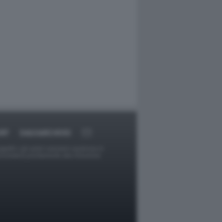
RT
DAGOARCHIVIO
ggetti o gli autori avessero qualcosa in
provvederà prontamente alla rimozione