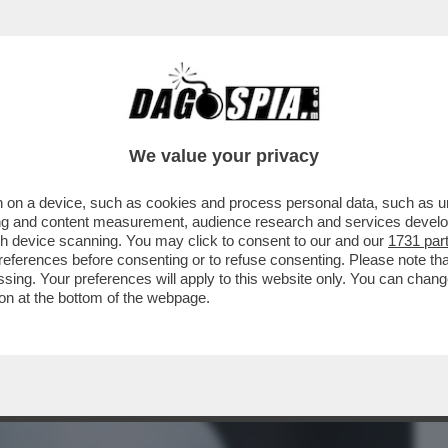
BUSINESS
CAFONAL
CRONACHE
SPORT
DAGO
We value your privacy
 on a device, such as cookies and process personal data, such as uni
 TRUMP CONOSCE È QUELLA DELLE
ising and content measurement, audience research and services deve
'AMBASCIATORE STEFANINI
gh device scanning. You may click to consent to our and our
1731 par
ferences before consenting or to refuse consenting. Please note th
essing. Your preferences will apply to this website only. You can cha
on at the bottom of the webpage.