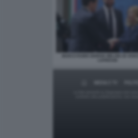
MARCO RUBIO GIORGIA MELONI JD VANCE
LAPRESSE
MEDIA E TV
POLIT
Le foto presenti su Dagospia.com sono s
contrario alla pubblicazione, non av