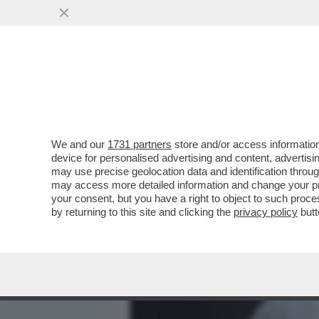
MEDIA E TV
POLITICA
We and our
1731 partners
store and/or access information
L’UNICA DIPLOMAZIA CHE
device for personalised advertising and content, advert
BOMBE – L'ANALISI DELL
may use precise geolocation data and identification throu
may access more detailed information and change your pre
VAI ALL'ARTICOLO
your consent, but you have a right to object to such proc
by returning to this site and clicking the
privacy policy
butt