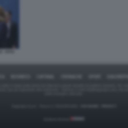
 - FOTO
ICA
BUSINESS
CAFONAL
CRONACHE
SPORT
DAGOREPO
tate in larga parte prese da Internet,e quindi valutate di pubblico dominio. Se i so
ranno che da segnalarlo alla redazione - indirizzo e-mail rda@dagospia.com, che 
delle immagini utilizzate.
Dagospia S.p.A. - P.iva e c.f. 06163551002 -
CHI SIAMO
-
PRIVACY
Gestione tecnica