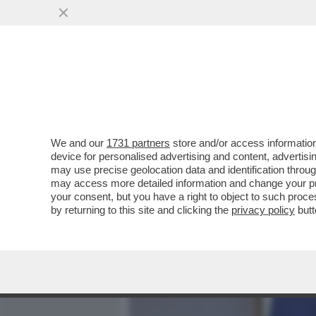
MEDIA E TV
POLITICA
We and our
1731 partners
store and/or access information
C'HANNO RIMASTO SOLO, 
device for personalised advertising and content, advert
TRUMP DA' IL VIA AL SUO 
may use precise geolocation data and identification throu
may access more detailed information and change your pre
VAI ALL'ARTICOLO
your consent, but you have a right to object to such proc
by returning to this site and clicking the
privacy policy
butt