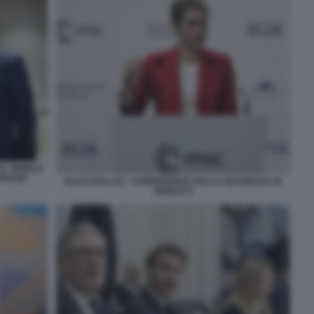
AL WORLD
PRESSE
KAJA KALLAS - CONFERENZA SULLA SICUREZZA DI
MONACO