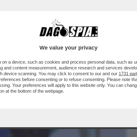
BUSINESS
CAFONAL
CRONACHE
SPORT
DAGO
We value your privacy
 on a device, such as cookies and process personal data, such as uni
'STI QUATTRO AMERICANI - DONALD
ising and content measurement, audience research and services deve
PROGETTO DI....
gh device scanning. You may click to consent to our and our
1731 par
ferences before consenting or to refuse consenting. Please note th
essing. Your preferences will apply to this website only. You can cha
on at the bottom of the webpage.