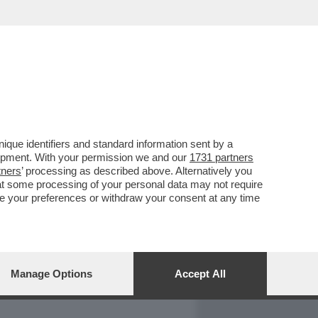
REPORT
DAGOARCHIVIO
que identifiers and standard information sent by a
lopment. With your permission we and our
1731 partners
tners
’ processing as described above. Alternatively you
at some processing of your personal data may not require
nge your preferences or withdraw your consent at any time
Manage Options
Accept All