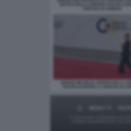
GIORGIA MELONI PARLOTTA CON KEIR ST
VERTICE DELLA COMUNITA POLITICA EU
YEREVAN, IN ARMENIA
GIORGIA MELONI AL VERTICE DELLA C
POLITICA EUROPEA A YEREVAN, IN A
MEDIA E TV
POLIT
Le foto presenti su Dagospia.com sono s
contrario alla pubblicazione, non av