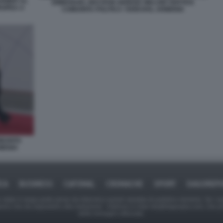
ARMER AL
EMMANUEL MACRON GIORGIA MELONI VERTICE
ROPEA A
COMUNITA POLITICA YEREVAN, ARMENIA
OMUNITA
RMENIA
ICA
BUSINESS
CAFONAL
CRONACHE
SPORT
DAGOREPO
tate in larga parte prese da Internet,e quindi valutate di pubblico dominio. Se i so
ranno che da segnalarlo alla redazione - indirizzo e-mail rda@dagospia.com, che 
delle immagini utilizzate.