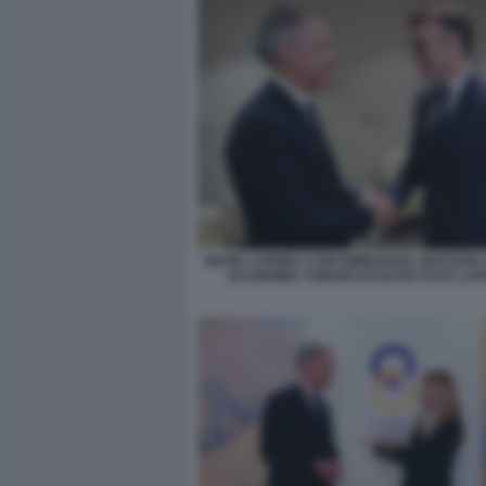
MARK CARNEY CON EMMANUEL MACRON 
ECONOMIC FORUM DI DAVOS FOTO LA