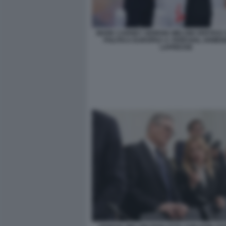
MARK CARNEY GIORGIA MELONI VERTICE
POLITICA EUROPEA A YEREVAN, ARMEN
LAPRESSE