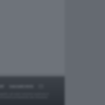
RT
DAGOARCHIVIO
ggetti o gli autori avessero qualcosa in
provvederà prontamente alla rimozione