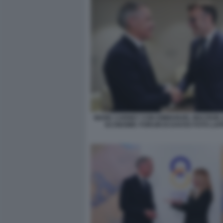
MARK CARNEY CON EMMANUEL MACRON 
ECONOMIC FORUM DI DAVOS FOTO LA