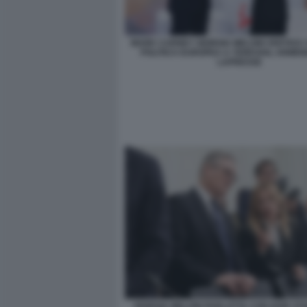
MARK CARNEY GIORGIA MELONI VERTICE
POLITICA EUROPEA A YEREVAN, ARMEN
LAPRESSE
GIORGIA MELONI PARLOTTA CON KEIR ST