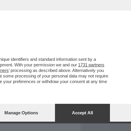
REPORT
DAGOARCHIVIO
que identifiers and standard information sent by a
lopment. With your permission we and our
1731 partners
tners
’ processing as described above. Alternatively you
at some processing of your personal data may not require
nge your preferences or withdraw your consent at any time
Manage Options
Accept All