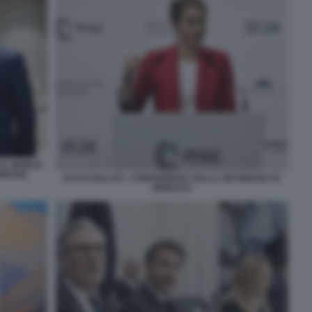
AL WORLD
PRESSE
KAJA KALLAS - CONFERENZA SULLA SICUREZZA DI
MONACO