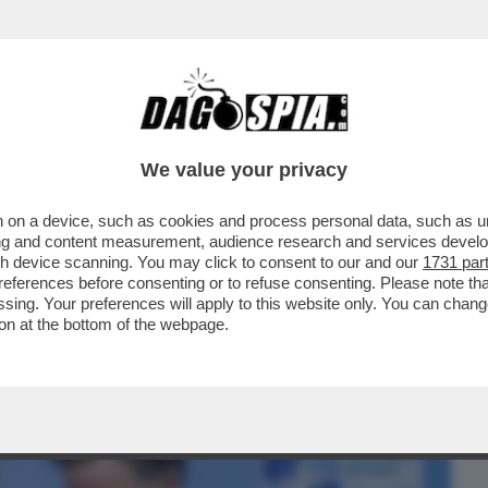
BUSINESS
CAFONAL
CRONACHE
SPORT
DAGO
We value your privacy
 on a device, such as cookies and process personal data, such as uni
'STI QUATTRO AMERICANI - DONALD
ising and content measurement, audience research and services deve
PROGETTO DI....
gh device scanning. You may click to consent to our and our
1731 par
ferences before consenting or to refuse consenting. Please note th
essing. Your preferences will apply to this website only. You can cha
on at the bottom of the webpage.