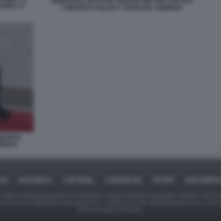
EMMANUEL MACRON GIORGIA MELONI VERTICE
ROPEA A
COMUNITA POLITICA YEREVAN, ARMENIA
OMUNITA
RMENIA
ICA
BUSINESS
CAFONAL
CRONACHE
SPORT
DAGOREPO
tate in larga parte prese da Internet,e quindi valutate di pubblico dominio. Se i so
ranno che da segnalarlo alla redazione - indirizzo e-mail rda@dagospia.com, che 
delle immagini utilizzate.