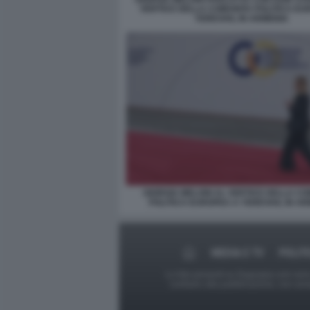
VERTICE DELLA COMUNITA POLITICA EU
YEREVAN, IN ARMENIA
GIORGIA MELONI AL VERTICE DELLA C
POLITICA EUROPEA A YEREVAN, IN A
MEDIA E TV
POLIT
Le foto presenti su Dagospia.com sono s
contrario alla pubblicazione, non av