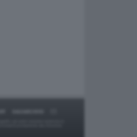
RT
DAGOARCHIVIO
ggetti o gli autori avessero qualcosa in
provvederà prontamente alla rimozione