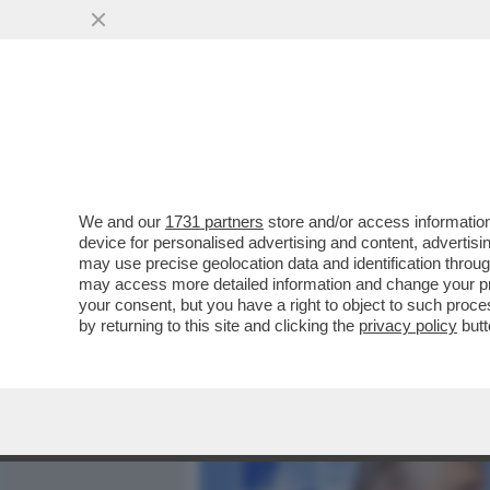
MEDIA E TV
POLITICA
We and our
1731 partners
store and/or access information
C'HANNO RIMASTO SOLO, 
device for personalised advertising and content, advert
TRUMP DA' IL VIA AL SUO 
may use precise geolocation data and identification throu
may access more detailed information and change your pre
VAI ALL'ARTICOLO
your consent, but you have a right to object to such proc
by returning to this site and clicking the
privacy policy
butt