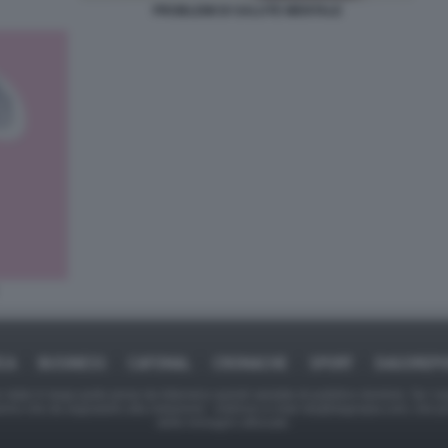
PROBLEMI DI SALUTE MENTALE
ICA
BUSINESS
CAFONAL
CRONACHE
SPORT
DAGOREPO
tate in larga parte prese da Internet,e quindi valutate di pubblico dominio. Se i so
ranno che da segnalarlo alla redazione - indirizzo e-mail rda@dagospia.com, che 
delle immagini utilizzate.