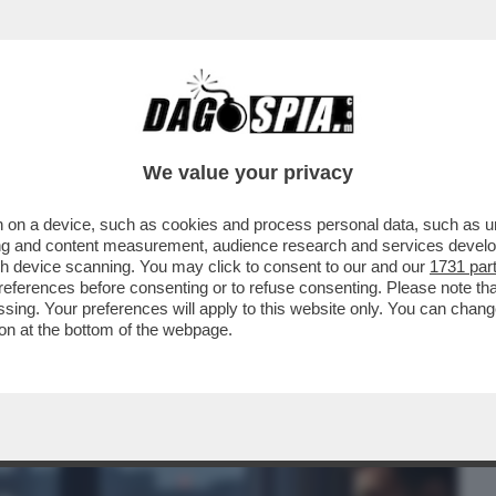
BUSINESS
CAFONAL
CRONACHE
SPORT
DAGO
We value your privacy
 on a device, such as cookies and process personal data, such as uni
LOGO: UN GIOVANE EUROPEO SU DUE
ising and content measurement, audience research and services deve
LLIGENZA ARTIFICIALE...
gh device scanning. You may click to consent to our and our
1731 par
ferences before consenting or to refuse consenting. Please note th
essing. Your preferences will apply to this website only. You can cha
on at the bottom of the webpage.