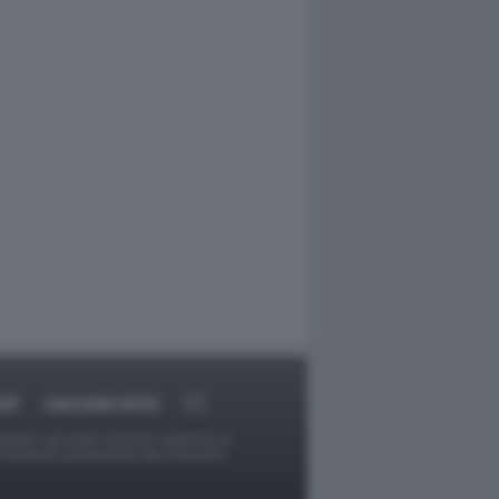
RT
DAGOARCHIVIO
ggetti o gli autori avessero qualcosa in
provvederà prontamente alla rimozione