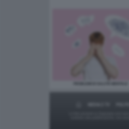
PROBLEMI DI SALUTE MENTALE
MEDIA E TV
POLIT
Le foto presenti su Dagospia.com sono s
contrario alla pubblicazione, non av