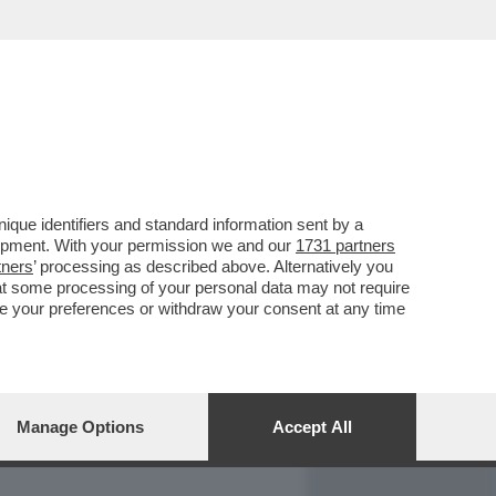
REPORT
DAGOARCHIVIO
que identifiers and standard information sent by a
lopment. With your permission we and our
1731 partners
tners
’ processing as described above. Alternatively you
at some processing of your personal data may not require
nge your preferences or withdraw your consent at any time
Manage Options
Accept All