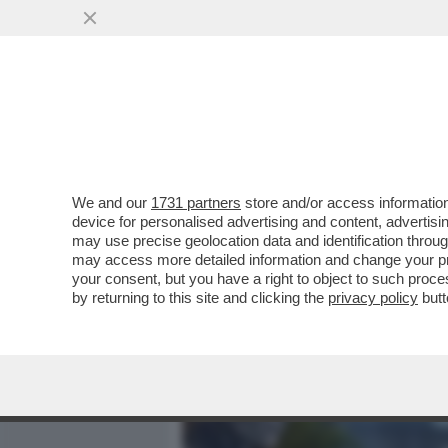
MEDIA E TV
POLITICA
We and our
1731 partners
store and/or access information
L'ALGORIMO COME PSICO
device for personalised advertising and content, advert
UTILIZZA CHATBOT DI INTE
may use precise geolocation data and identification throu
may access more detailed information and change your pre
VAI ALL'ARTICOLO
your consent, but you have a right to object to such proc
by returning to this site and clicking the
privacy policy
butt