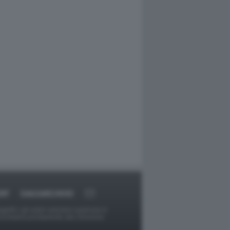
RT
DAGOARCHIVIO
ggetti o gli autori avessero qualcosa in
provvederà prontamente alla rimozione