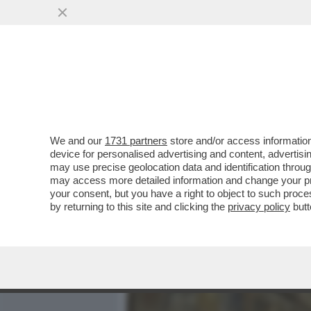
MEDIA E TV
POLITICA
We and our
1731 partners
store and/or access information
DAGOREPORT!BEATROCE V
device for personalised advertising and content, advert
NEL RUOLO DI PRESENTA
may use precise geolocation data and identification throu
may access more detailed information and change your pre
VAI ALL'ARTICOLO
your consent, but you have a right to object to such proc
by returning to this site and clicking the
privacy policy
butt