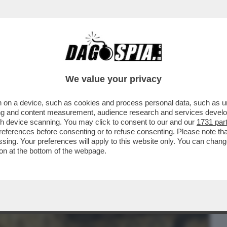
BUSINESS
CAFONAL
CRONACHE
SPORT
DAGO
We value your privacy
 on a device, such as cookies and process personal data, such as uni
ENEZI HA TROVATO LA SUA DIMENSIONE
ising and content measurement, audience research and services deve
TRICE DEL PROGRAMMA SKY
gh device scanning. You may click to consent to our and our
1731 par
ferences before consenting or to refuse consenting. Please note th
essing. Your preferences will apply to this website only. You can cha
on at the bottom of the webpage.