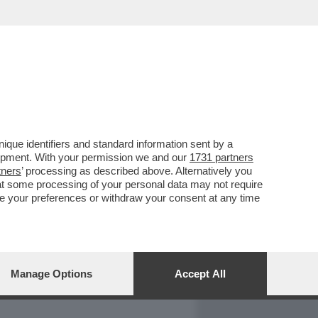
REPORT
DAGOARCHIVIO
que identifiers and standard information sent by a
lopment. With your permission we and our
1731 partners
tners
’ processing as described above. Alternatively you
at some processing of your personal data may not require
nge your preferences or withdraw your consent at any time
Manage Options
Accept All