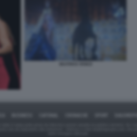
BEATRICE VENEZI
ICA
BUSINESS
CAFONAL
CRONACHE
SPORT
DAGOREPO
tate in larga parte prese da Internet,e quindi valutate di pubblico dominio. Se i so
ranno che da segnalarlo alla redazione - indirizzo e-mail rda@dagospia.com, che 
delle immagini utilizzate.