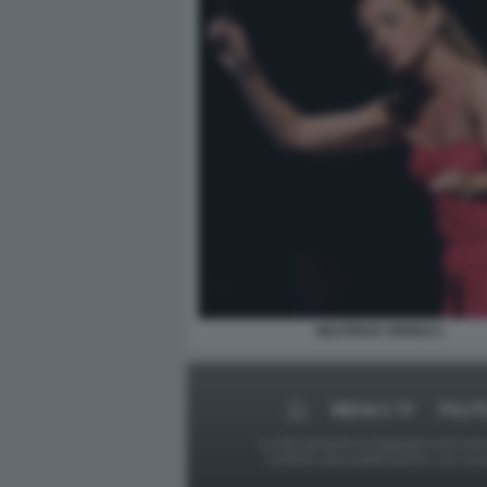
BEATRICE VENEZI 3
MEDIA E TV
POLIT
Le foto presenti su Dagospia.com sono s
contrario alla pubblicazione, non av