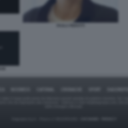
PAOLA PIEROTTI
RAM
ICA
BUSINESS
CAFONAL
CRONACHE
SPORT
DAGOREPO
tate in larga parte prese da Internet,e quindi valutate di pubblico dominio. Se i so
ranno che da segnalarlo alla redazione - indirizzo e-mail rda@dagospia.com, che 
delle immagini utilizzate.
Dagospia S.p.A. - P.iva e c.f. 06163551002 -
CHI SIAMO
-
PRIVACY