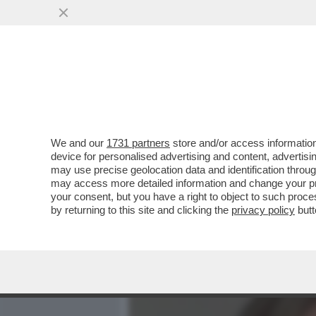
MEDIA E TV
POLITICA
We and our
1731 partners
store and/or access information
MA QUANTO 'COMUNICANO'
device for personalised advertising and content, advert
DALLA COGNATA DI PAOLO
may use precise geolocation data and identification throu
may access more detailed information and change your pre
VAI ALL'ARTICOLO
your consent, but you have a right to object to such proc
by returning to this site and clicking the
privacy policy
butt