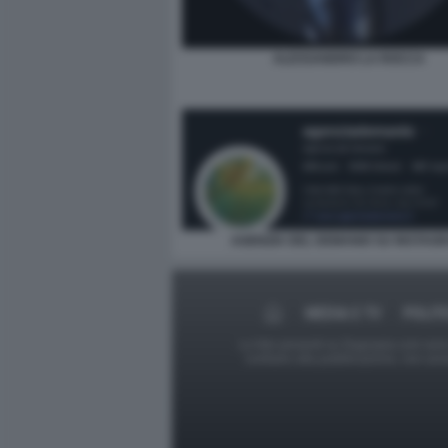
ALESSANDRO LA ROCCA
AGENZIA DEL DEMANIO SU INSTAG
MEDIA E TV
POLIT
Le foto presenti su Dagospia.com sono s
contrario alla pubblicazione, non av