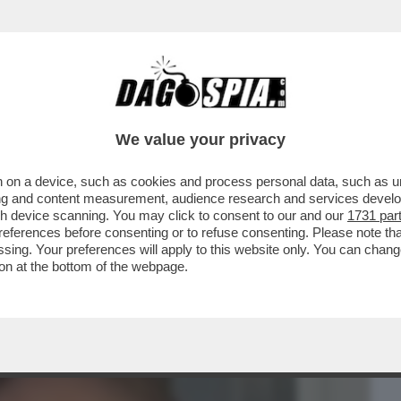
BUSINESS
CAFONAL
CRONACHE
SPORT
DAGO
We value your privacy
 on a device, such as cookies and process personal data, such as uni
 ALL'AGENZIA DEL DEMANIO, GUIDATA
ising and content measurement, audience research and services deve
 GENTILONI?
gh device scanning. You may click to consent to our and our
1731 par
ferences before consenting or to refuse consenting. Please note th
essing. Your preferences will apply to this website only. You can cha
on at the bottom of the webpage.