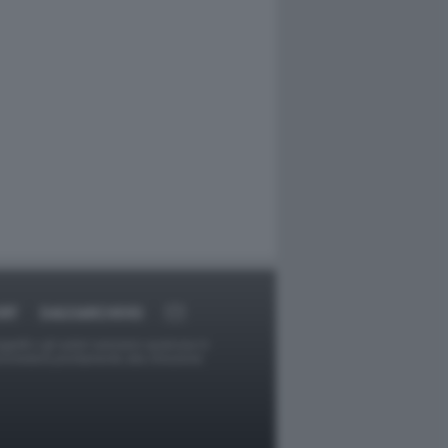
RT
DAGOARCHIVIO
ggetti o gli autori avessero qualcosa in
provvederà prontamente alla rimozione