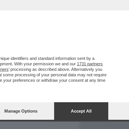
REPORT
DAGOARCHIVIO
que identifiers and standard information sent by a
lopment. With your permission we and our
1731 partners
tners
’ processing as described above. Alternatively you
at some processing of your personal data may not require
nge your preferences or withdraw your consent at any time
Manage Options
Accept All