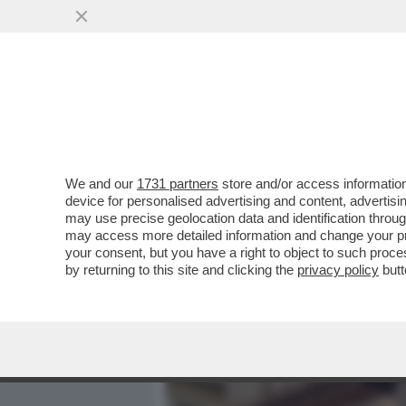
MEDIA E TV
POLITICA
We and our
1731 partners
store and/or access information
LE PULCI DI LORENZETTO 
device for personalised advertising and content, advert
'’L’ODISSEA’ PER I CROCIER
may use precise geolocation data and identification throu
may access more detailed information and change your pre
VAI ALL'ARTICOLO
your consent, but you have a right to object to such proc
by returning to this site and clicking the
privacy policy
butt