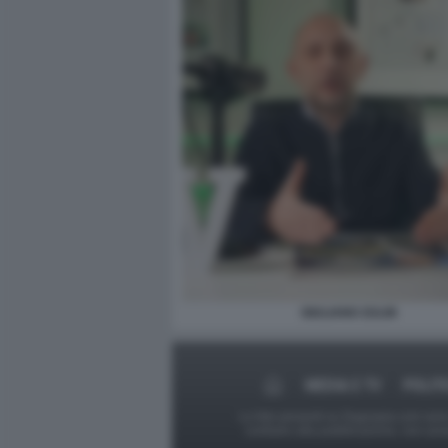
GIULIANO ZULIN
MEDIA E TV
POLIT
Le foto presenti su Dagospia.com sono s
contrario alla pubblicazione, non av