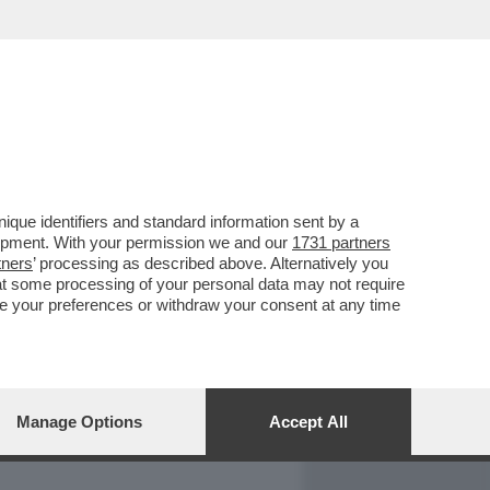
REPORT
DAGOARCHIVIO
que identifiers and standard information sent by a
lopment. With your permission we and our
1731 partners
tners
’ processing as described above. Alternatively you
at some processing of your personal data may not require
nge your preferences or withdraw your consent at any time
Manage Options
Accept All