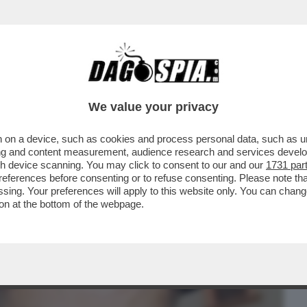
BUSINESS
CAFONAL
CRONACHE
SPORT
DAGO
We value your privacy
 on a device, such as cookies and process personal data, such as uni
- TITOLO DAL 'MESSAGGERO':
ising and content measurement, audience research and services deve
ISTI È FINITA/...
gh device scanning. You may click to consent to our and our
1731 par
ferences before consenting or to refuse consenting. Please note th
essing. Your preferences will apply to this website only. You can cha
on at the bottom of the webpage.