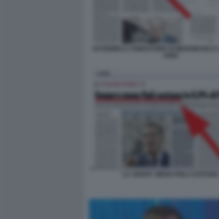
AVVENIRE IL FONDATORE DI MEDIOBANCA 
ANNI
LA VERITA' MENO FIGLI COSTANO