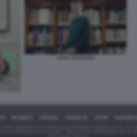
LUCIO CARACCIOLO
ICA
BUSINESS
CAFONAL
CRONACHE
SPORT
DAGOREPO
tate in larga parte prese da Internet,e quindi valutate di pubblico dominio. Se i so
ranno che da segnalarlo alla redazione - indirizzo e-mail rda@dagospia.com, che 
delle immagini utilizzate.