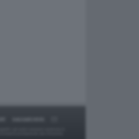
RT
DAGOARCHIVIO
ggetti o gli autori avessero qualcosa in
provvederà prontamente alla rimozione