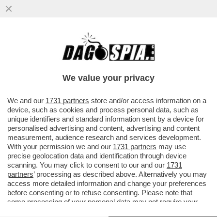
I VECCHI BACUCCHI DELLE GALLERIE
ROMANE TREMANO: È ARRIVATA ARIA
FRESCA IN CITTÀ! GRAN PIENONE ...
We value your privacy
VAI ALL'ARTICOLO
We and our
1731 partners
store and/or access information on a
device, such as cookies and process personal data, such as
unique identifiers and standard information sent by a device for
personalised advertising and content, advertising and content
measurement, audience research and services development.
With your permission we and our
1731 partners
may use
precise geolocation data and identification through device
scanning. You may click to consent to our and our
1731
partners
’ processing as described above. Alternatively you may
access more detailed information and change your preferences
before consenting or to refuse consenting. Please note that
some processing of your personal data may not require your
consent, but you have a right to object to such processing. Your