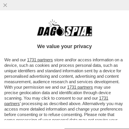
FERMI TUTTI: LA RAGAZZA CHE HA
DENUNCIATO LEONARDO APACHE LA
RUSSA, FIGLIO DI IGNAZIO, PARLA ...
We value your privacy
VAI ALL'ARTICOLO
We and our
1731 partners
store and/or access information on a
device, such as cookies and process personal data, such as
unique identifiers and standard information sent by a device for
personalised advertising and content, advertising and content
measurement, audience research and services development.
With your permission we and our
1731 partners
may use
precise geolocation data and identification through device
scanning. You may click to consent to our and our
1731
partners
’ processing as described above. Alternatively you may
access more detailed information and change your preferences
before consenting or to refuse consenting. Please note that
some processing of your personal data may not require your
consent, but you have a right to object to such processing. Your