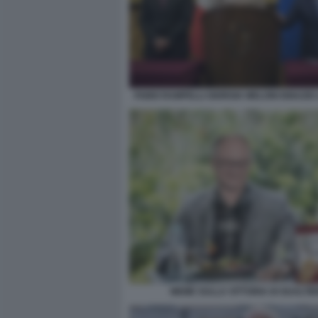
FABIO RAMPELLI GIORGIA MELONI IGNAZIO
MEME SULLA VITTORIA DI GUALTIE