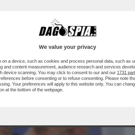
BUSINESS
CAFONAL
CRONACHE
SPORT
DAGO
We value your privacy
 on a device, such as cookies and process personal data, such as uni
DISGREGAMENTO INTERNO DI FRATELLI
ising and content measurement, audience research and services deve
DI MELONISMO ...
gh device scanning. You may click to consent to our and our
1731 par
ferences before consenting or to refuse consenting. Please note th
essing. Your preferences will apply to this website only. You can cha
on at the bottom of the webpage.