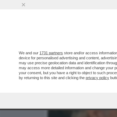
MEDIA E TV
POLITICA
We and our
1731 partners
store and/or access information
FRATELLI DEL KAOS - IL 
device for personalised advertising and content, advert
D’ITALIA, DOPO TRE ANNI 
may use precise geolocation data and identification throu
may access more detailed information and change your pre
VAI ALL'ARTICOLO
your consent, but you have a right to object to such proc
by returning to this site and clicking the
privacy policy
butt