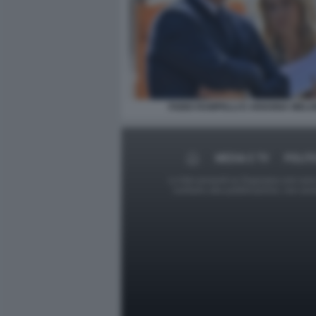
FABIO RAMPELLI E ARIANNA MELO
MEDIA E TV
POLIT
Le foto presenti su Dagospia.com sono s
contrario alla pubblicazione, non av