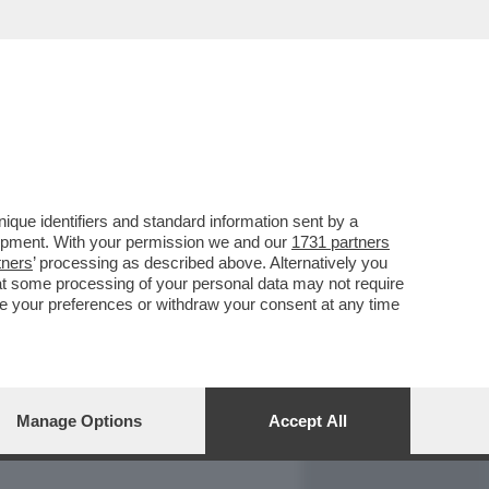
REPORT
DAGOARCHIVIO
que identifiers and standard information sent by a
lopment. With your permission we and our
1731 partners
tners
’ processing as described above. Alternatively you
at some processing of your personal data may not require
nge your preferences or withdraw your consent at any time
Manage Options
Accept All