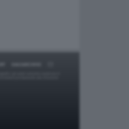
RT
DAGOARCHIVIO
ggetti o gli autori avessero qualcosa in
provvederà prontamente alla rimozione