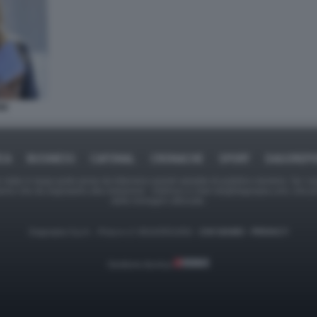
NI
ICA
BUSINESS
CAFONAL
CRONACHE
SPORT
DAGOREPO
tate in larga parte prese da Internet,e quindi valutate di pubblico dominio. Se i so
ranno che da segnalarlo alla redazione - indirizzo e-mail rda@dagospia.com, che 
delle immagini utilizzate.
Dagospia S.p.A. - P.iva e c.f. 06163551002 -
CHI SIAMO
-
PRIVACY
Gestione tecnica