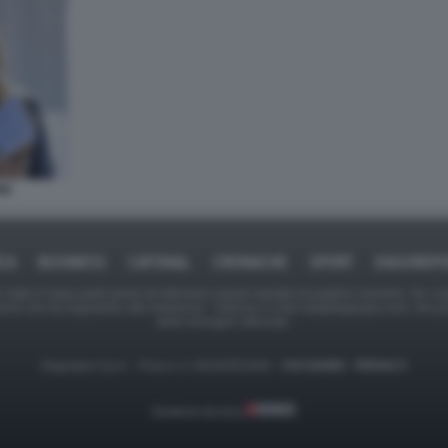
NI
ICA
BUSINESS
CAFONAL
CRONACHE
SPORT
DAGOREPO
tate in larga parte prese da Internet,e quindi valutate di pubblico dominio. Se i so
ranno che da segnalarlo alla redazione - indirizzo e-mail rda@dagospia.com, che 
delle immagini utilizzate.
Dagospia S.p.A. - P.iva e c.f. 06163551002 -
CHI SIAMO
-
PRIVACY
Gestione tecnica