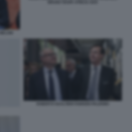
BRUNO VESPA ATREJU 2025
 MELONI
ROBERTO GUALTIERI FABRIZIO PALERMO