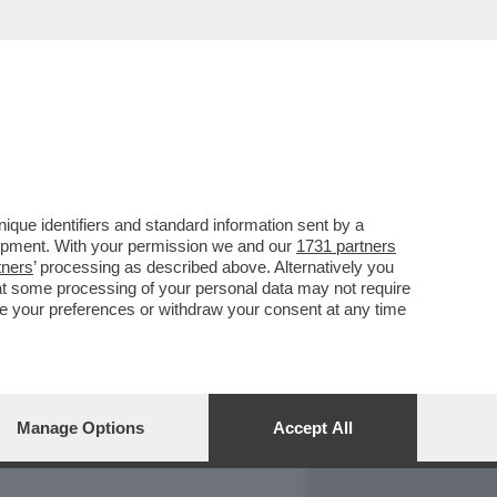
REPORT
DAGOARCHIVIO
que identifiers and standard information sent by a
lopment. With your permission we and our
1731 partners
tners
’ processing as described above. Alternatively you
at some processing of your personal data may not require
nge your preferences or withdraw your consent at any time
Manage Options
Accept All