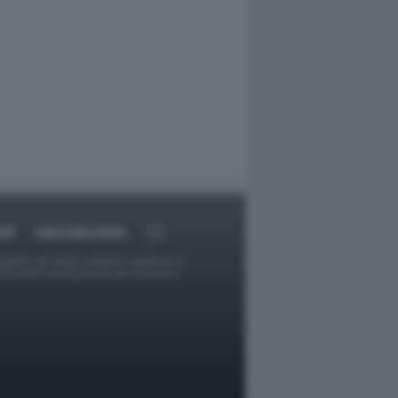
RT
DAGOARCHIVIO
ggetti o gli autori avessero qualcosa in
provvederà prontamente alla rimozione