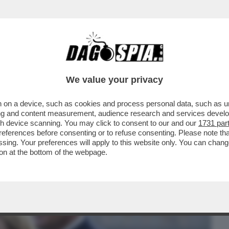
BUSINESS
CAFONAL
CRONACHE
SPORT
DAGO
We value your privacy
 on a device, such as cookies and process personal data, such as uni
DISGREGAMENTO INTERNO DI FRATELLI
ising and content measurement, audience research and services deve
DI MELONISMO ...
gh device scanning. You may click to consent to our and our
1731 par
ferences before consenting or to refuse consenting. Please note th
essing. Your preferences will apply to this website only. You can cha
on at the bottom of the webpage.