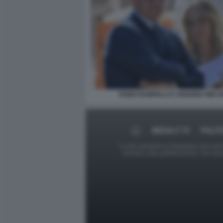
FABIO RAMPELLI E ARIANNA MELO
MEDIA E TV
POLIT
Le foto presenti su Dagospia.com sono s
contrario alla pubblicazione, non av