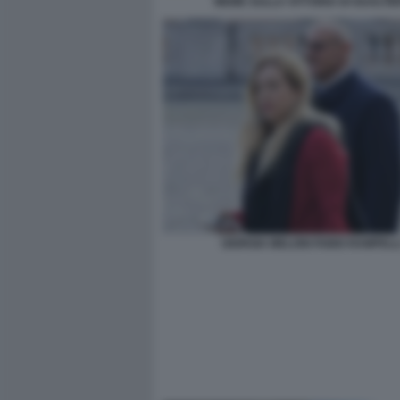
MEME SULLA VITTORIA DI GUALTIE
GIORGIA MELONI FABIO RAMPELL