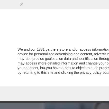
MEDIA E TV
POLITICA
We and our
1731 partners
store and/or access information
FRATELLI DEL KAOS - IL 
device for personalised advertising and content, advert
D’ITALIA, DOPO TRE ANNI 
may use precise geolocation data and identification throu
may access more detailed information and change your pre
VAI ALL'ARTICOLO
your consent, but you have a right to object to such proc
by returning to this site and clicking the
privacy policy
butt