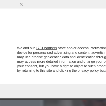
MEDIA E TV
POLITICA
We and our
1731 partners
store and/or access information
FRATELLI DEL KAOS - IL 
device for personalised advertising and content, advert
D’ITALIA, DOPO TRE ANNI 
may use precise geolocation data and identification throu
may access more detailed information and change your pre
VAI ALL'ARTICOLO
your consent, but you have a right to object to such proc
by returning to this site and clicking the
privacy policy
butt