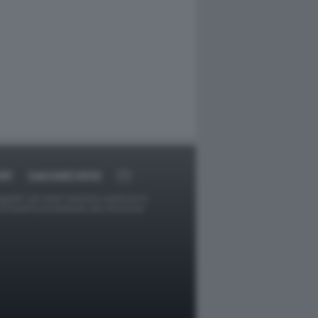
RT
DAGOARCHIVIO
ggetti o gli autori avessero qualcosa in
provvederà prontamente alla rimozione