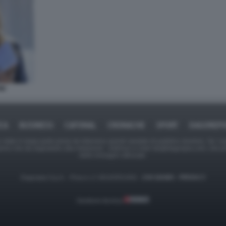
NI
ICA
BUSINESS
CAFONAL
CRONACHE
SPORT
DAGOREPO
tate in larga parte prese da Internet,e quindi valutate di pubblico dominio. Se i so
ranno che da segnalarlo alla redazione - indirizzo e-mail rda@dagospia.com, che 
delle immagini utilizzate.
Dagospia S.p.A. - P.iva e c.f. 06163551002 -
CHI SIAMO
-
PRIVACY
Gestione tecnica