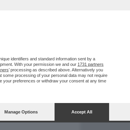
REPORT
DAGOARCHIVIO
que identifiers and standard information sent by a
lopment. With your permission we and our
1731 partners
tners
’ processing as described above. Alternatively you
at some processing of your personal data may not require
nge your preferences or withdraw your consent at any time
Manage Options
Accept All