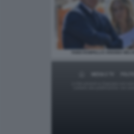
FABIO RAMPELLI E ARIANNA MELO
MEDIA E TV
POLIT
Le foto presenti su Dagospia.com sono s
contrario alla pubblicazione, non av