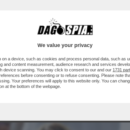
BUSINESS
CAFONAL
CRONACHE
SPORT
DAGO
We value your privacy
 on a device, such as cookies and process personal data, such as uni
DISGREGAMENTO INTERNO DI FRATELLI
ising and content measurement, audience research and services deve
DI MELONISMO ...
gh device scanning. You may click to consent to our and our
1731 par
ferences before consenting or to refuse consenting. Please note th
essing. Your preferences will apply to this website only. You can cha
on at the bottom of the webpage.