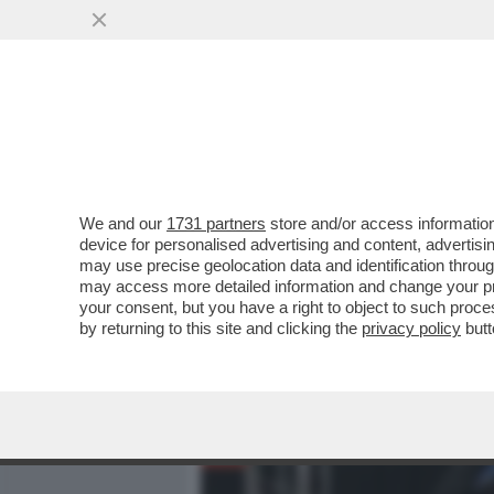
MEDIA E TV
POLITICA
We and our
1731 partners
store and/or access information
ALTRO CHE MARTE, LA VER
device for personalised advertising and content, advert
STREET - LA SOCIETÀ DI E
may use precise geolocation data and identification throu
may access more detailed information and change your pre
VAI ALL'ARTICOLO
your consent, but you have a right to object to such proc
by returning to this site and clicking the
privacy policy
butt