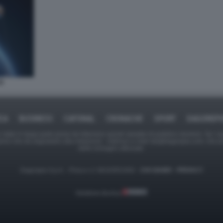
O
ICA
BUSINESS
CAFONAL
CRONACHE
SPORT
DAGOREPO
tate in larga parte prese da Internet,e quindi valutate di pubblico dominio. Se i so
ranno che da segnalarlo alla redazione - indirizzo e-mail rda@dagospia.com, che 
delle immagini utilizzate.
Dagospia S.p.A. - P.iva e c.f. 06163551002 -
CHI SIAMO
-
PRIVACY
Gestione tecnica