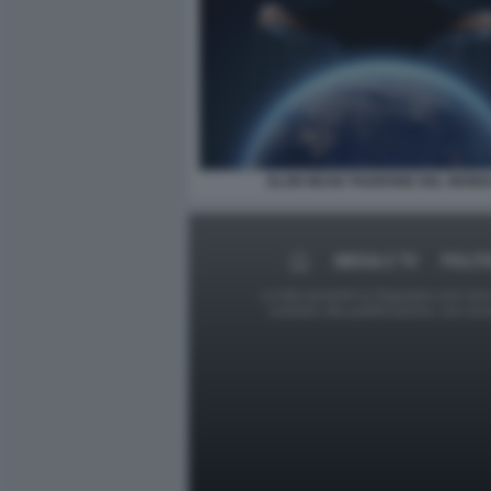
ELON MUSK PADRONE DEL MOND
MEDIA E TV
POLIT
Le foto presenti su Dagospia.com sono s
contrario alla pubblicazione, non av