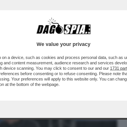
BUSINESS
CAFONAL
CRONACHE
SPORT
DAGO
We value your privacy
 on a device, such as cookies and process personal data, such as uni
A MISSIONE DI SPACEX È A... WALL
ising and content measurement, audience research and services deve
LON MUSK E'...
gh device scanning. You may click to consent to our and our
1731 par
ferences before consenting or to refuse consenting. Please note th
essing. Your preferences will apply to this website only. You can cha
on at the bottom of the webpage.