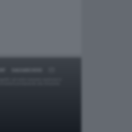
RT
DAGOARCHIVIO
ggetti o gli autori avessero qualcosa in
provvederà prontamente alla rimozione