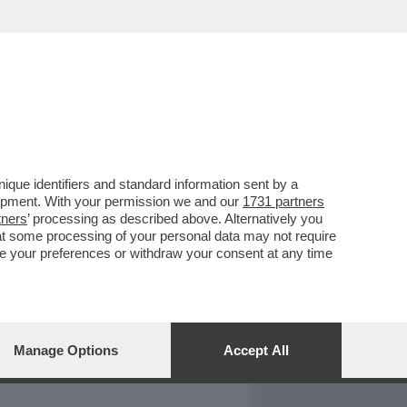
REPORT
DAGOARCHIVIO
que identifiers and standard information sent by a
lopment. With your permission we and our
1731 partners
tners
’ processing as described above. Alternatively you
at some processing of your personal data may not require
nge your preferences or withdraw your consent at any time
Manage Options
Accept All