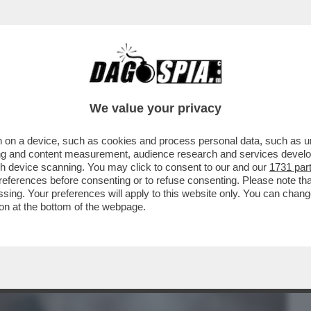
BUSINESS
CAFONAL
CRONACHE
SPORT
DAGO
We value your privacy
 on a device, such as cookies and process personal data, such as uni
NDO ALLE STRETTE – SE ANCHE TRUMP E
ising and content measurement, audience research and services deve
LA PACE, ..
gh device scanning. You may click to consent to our and our
1731 par
ferences before consenting or to refuse consenting. Please note th
essing. Your preferences will apply to this website only. You can cha
on at the bottom of the webpage.