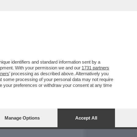
REPORT
DAGOARCHIVIO
que identifiers and standard information sent by a
lopment. With your permission we and our
1731 partners
tners
’ processing as described above. Alternatively you
at some processing of your personal data may not require
nge your preferences or withdraw your consent at any time
Manage Options
Accept All