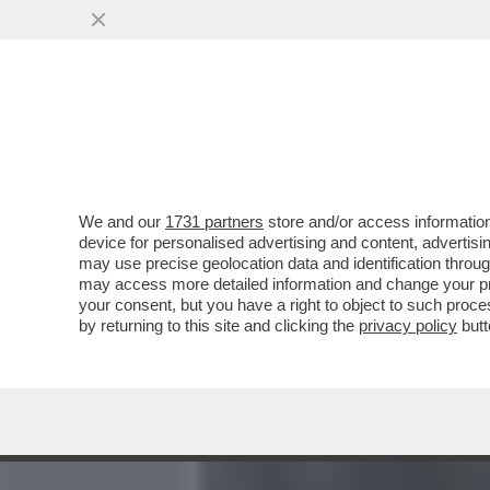
MEDIA E TV
POLITICA
We and our
1731 partners
store and/or access information
LO STRETTO METTE IL MO
device for personalised advertising and content, advert
L’IRAN FIRMASSERO OGGI 
may use precise geolocation data and identification throu
may access more detailed information and change your pre
VAI ALL'ARTICOLO
your consent, but you have a right to object to such proc
by returning to this site and clicking the
privacy policy
butt