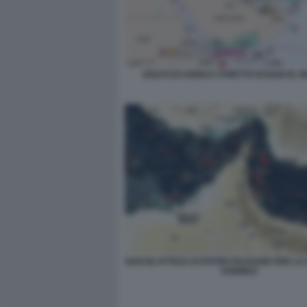
GOLFO DI ADEN E STRETTO DI BAB EL
NAVI IN ATTESA DI POTER PASSARE PER LO 
HORMUZ