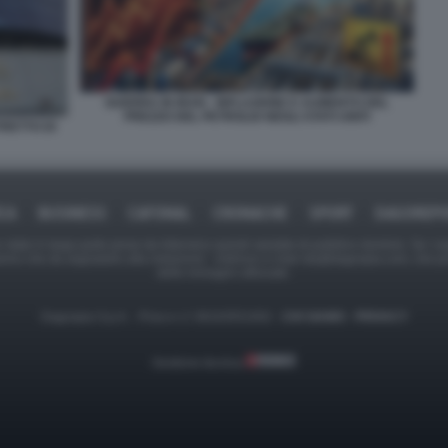
GUERRA IN IRAN - INFLAZIONE E AUMENTO DEL
PREZZO DEL PETROLIO NEGLI STATI UNITI
RETTO DI
ICA
BUSINESS
CAFONAL
CRONACHE
SPORT
DAGOREPO
tate in larga parte prese da Internet,e quindi valutate di pubblico dominio. Se i so
ranno che da segnalarlo alla redazione - indirizzo e-mail rda@dagospia.com, che 
delle immagini utilizzate.
Dagospia S.p.A. - P.iva e c.f. 06163551002 -
CHI SIAMO
-
PRIVACY
Gestione tecnica