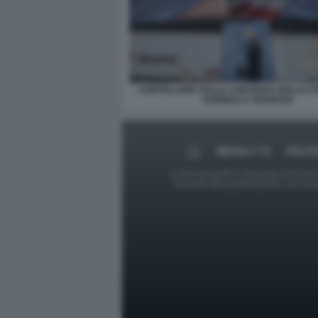
CARTELLONE SULLA CHIUSURA DELLO ST
HORMUZ A TEHERAN
MEDIA E TV
POLIT
Le foto presenti su Dagospia.com sono s
contrario alla pubblicazione, non av