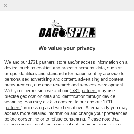
LO STRETTO METTE IL MONDO ALLE
STRETTE – SE ANCHE TRUMP E L’IRAN
FIRMASSERO OGGI LA PACE, ..
We value your privacy
VAI ALL'ARTICOLO
We and our
1731 partners
store and/or access information on a
device, such as cookies and process personal data, such as
unique identifiers and standard information sent by a device for
personalised advertising and content, advertising and content
measurement, audience research and services development.
With your permission we and our
1731 partners
may use
precise geolocation data and identification through device
scanning. You may click to consent to our and our
1731
partners
’ processing as described above. Alternatively you may
access more detailed information and change your preferences
before consenting or to refuse consenting. Please note that
some processing of your personal data may not require your
consent, but you have a right to object to such processing. Your