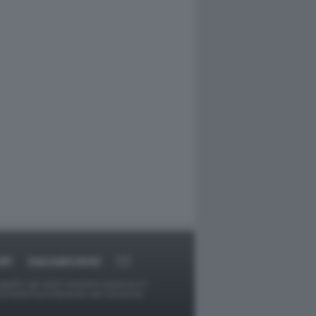
RT
DAGOARCHIVIO
ggetti o gli autori avessero qualcosa in
provvederà prontamente alla rimozione