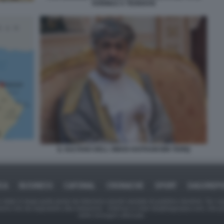
HORMUZ A TEHERAN
IL SULTANO DELL OMAN HAITHAM BIN TARIQ
ICA
BUSINESS
CAFONAL
CRONACHE
SPORT
DAGOREPO
tate in larga parte prese da Internet,e quindi valutate di pubblico dominio. Se i so
ranno che da segnalarlo alla redazione - indirizzo e-mail rda@dagospia.com, che 
delle immagini utilizzate.