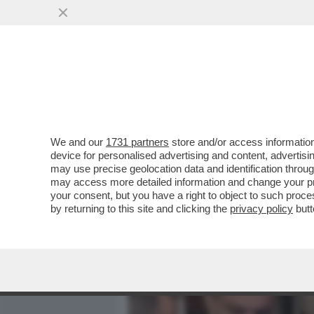
MEDIA E TV
POLITICA
We and our
1731 partners
store and/or access information
ST’OMAN PO ESSE FERO –
device for personalised advertising and content, advert
PROTESO DENTRO LO STRE
may use precise geolocation data and identification throu
may access more detailed information and change your pre
VAI ALL'ARTICOLO
your consent, but you have a right to object to such proc
by returning to this site and clicking the
privacy policy
butt