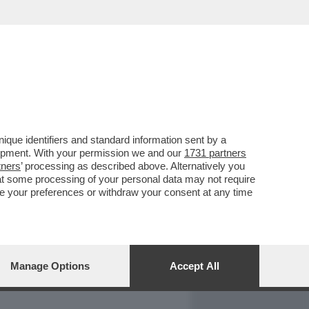
REPORT
DAGOARCHIVIO
que identifiers and standard information sent by a
lopment. With your permission we and our
1731 partners
tners
’ processing as described above. Alternatively you
at some processing of your personal data may not require
nge your preferences or withdraw your consent at any time
Manage Options
Accept All