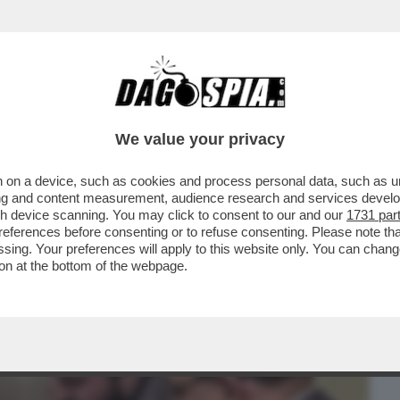
BUSINESS
CAFONAL
CRONACHE
SPORT
DAGO
We value your privacy
 on a device, such as cookies and process personal data, such as uni
 IL PICCOLO PAESE DEL GOLFO,
ising and content measurement, audience research and services deve
TTO DI HORMUZ...
gh device scanning. You may click to consent to our and our
1731 par
ferences before consenting or to refuse consenting. Please note th
essing. Your preferences will apply to this website only. You can cha
on at the bottom of the webpage.