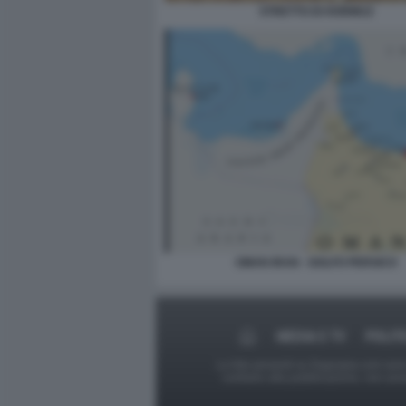
STRETTO DI HORMUZ
OMAN IRAN - GOLFO PERSICO
MEDIA E TV
POLIT
Le foto presenti su Dagospia.com sono s
contrario alla pubblicazione, non av