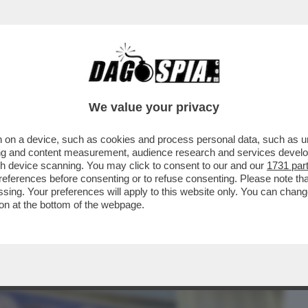
BUSINESS
CAFONAL
CRONACHE
SPORT
DAGO
We value your privacy
 on a device, such as cookies and process personal data, such as uni
A: GIORGIA MELONI VUOLE ANDARE AL
ising and content measurement, audience research and services deve
VEMBRE 2026
gh device scanning. You may click to consent to our and our
1731 par
ferences before consenting or to refuse consenting. Please note th
essing. Your preferences will apply to this website only. You can cha
on at the bottom of the webpage.