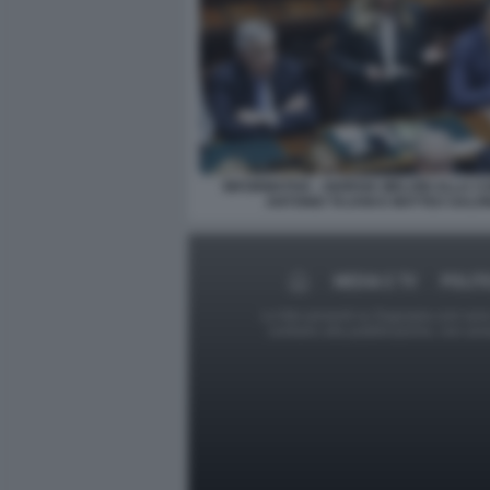
INFORMATIVA - GIORGIA MELONI ALLA C
ANTONIO TAJANI E MATTEO SALVI
MEDIA E TV
POLIT
Le foto presenti su Dagospia.com sono s
contrario alla pubblicazione, non av