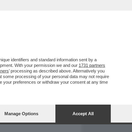
REPORT
DAGOARCHIVIO
que identifiers and standard information sent by a
lopment. With your permission we and our
1731 partners
tners
’ processing as described above. Alternatively you
at some processing of your personal data may not require
nge your preferences or withdraw your consent at any time
Manage Options
Accept All