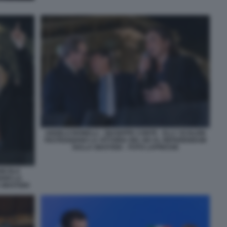
ANGELO BONELLI - GIUSEPPE CONTE - ELLY SCHLEIN
FESTEGGIANO LA VITTORIA DEL NO AL REFERENDUM
SULLA GIUSTIZIA - FOTO LAPRESSE
NICOLA
IANO LA
GIUSTIZIA