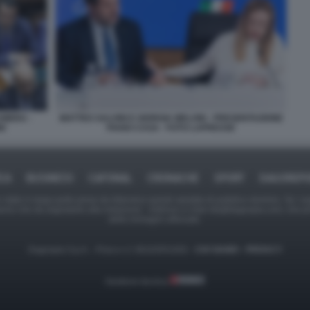
AMERA -
MATTEO SALVINI E GIORGIA MELONI - PRESENTAZIONE
NI
PIANO CASA - FOTO LAPRESSE
ICA
BUSINESS
CAFONAL
CRONACHE
SPORT
DAGOREPO
tate in larga parte prese da Internet,e quindi valutate di pubblico dominio. Se i so
ranno che da segnalarlo alla redazione - indirizzo e-mail rda@dagospia.com, che 
delle immagini utilizzate.
Dagospia S.p.A. - P.iva e c.f. 06163551002 -
CHI SIAMO
-
PRIVACY
Gestione tecnica