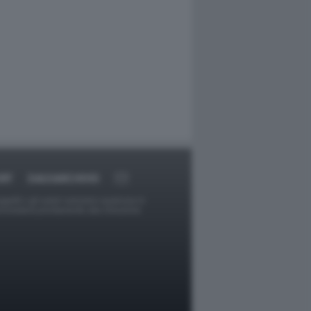
RT
DAGOARCHIVIO
ggetti o gli autori avessero qualcosa in
provvederà prontamente alla rimozione