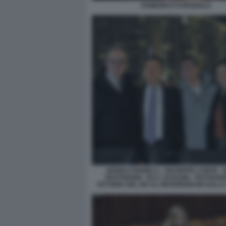
DOMENICO FURGIUELE
ANGELO BONELLI - GIUSEPPE CONTE - 
FRATOIANNI - ELLY SCHLEIN - FESTEGG
VITTORIA DEL NO AL REFERENDUM SULLA 