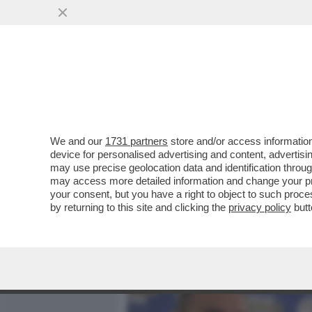
MEDIA E TV
POLITICA
We and our
1731 partners
store and/or access information
BONELLI: HO QUESTA IDE
device for personalised advertising and content, advert
VOTO ORA, PRESTO, A NO
may use precise geolocation data and identification throu
may access more detailed information and change your pre
VAI ALL'ARTICOLO
your consent, but you have a right to object to such proc
by returning to this site and clicking the
privacy policy
butt