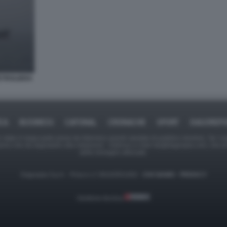
ETROLIERA
ICA
BUSINESS
CAFONAL
CRONACHE
SPORT
DAGOREPO
tate in larga parte prese da Internet,e quindi valutate di pubblico dominio. Se i so
ranno che da segnalarlo alla redazione - indirizzo e-mail rda@dagospia.com, che 
delle immagini utilizzate.
Dagospia S.p.A. - P.iva e c.f. 06163551002 -
CHI SIAMO
-
PRIVACY
Gestione tecnica