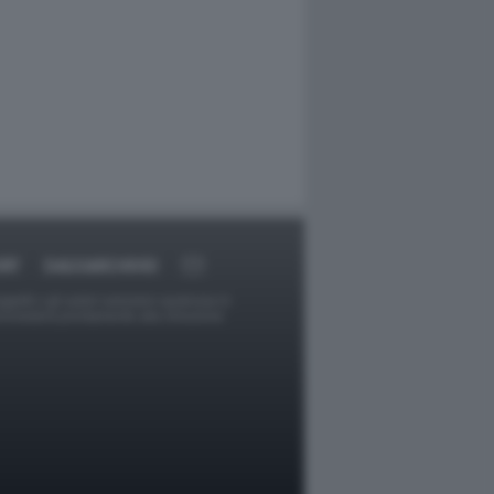
RT
DAGOARCHIVIO
ggetti o gli autori avessero qualcosa in
provvederà prontamente alla rimozione