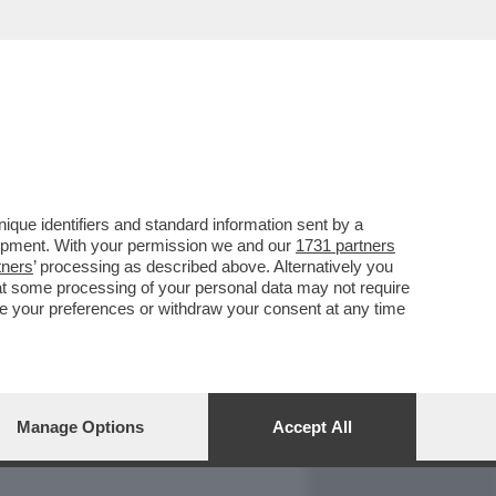
REPORT
DAGOARCHIVIO
que identifiers and standard information sent by a
lopment. With your permission we and our
1731 partners
tners
’ processing as described above. Alternatively you
at some processing of your personal data may not require
nge your preferences or withdraw your consent at any time
Manage Options
Accept All