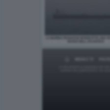
LA MARINA FRANCESE INTERCETTA UNA P
RUSSA NELL ATLANTICO
MEDIA E TV
POLIT
Le foto presenti su Dagospia.com sono s
contrario alla pubblicazione, non av