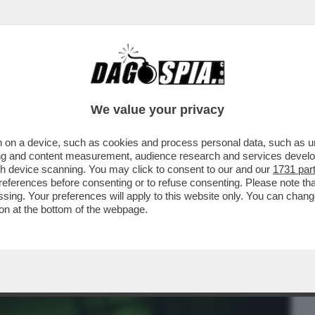
BUSINESS
CAFONAL
CRONACHE
SPORT
DAGO
We value your privacy
 on a device, such as cookies and process personal data, such as uni
ATA': LA MARINA FRANCESE HA
ising and content measurement, audience research and services deve
LIERA RUSSA CHE VIAGGIAVA..
gh device scanning. You may click to consent to our and our
1731 par
ferences before consenting or to refuse consenting. Please note th
essing. Your preferences will apply to this website only. You can cha
on at the bottom of the webpage.