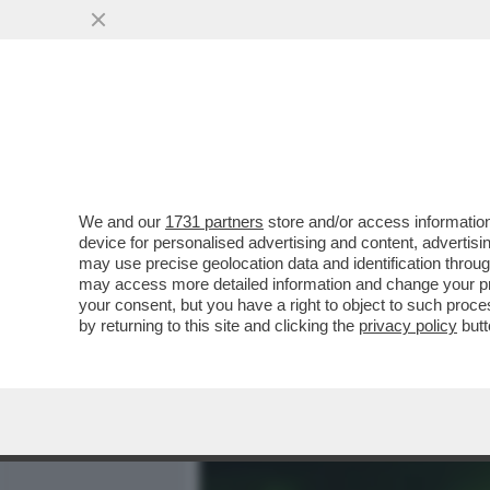
MEDIA E TV
POLITICA
We and our
1731 partners
store and/or access information
ANCHE MACRON FA IL 'PIR
device for personalised advertising and content, advert
INTERCETTATO UNA PETRO
may use precise geolocation data and identification throu
may access more detailed information and change your pre
VAI ALL'ARTICOLO
your consent, but you have a right to object to such proc
by returning to this site and clicking the
privacy policy
butt