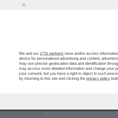
MEDIA E TV
POLITICA
We and our
1731 partners
store and/or access information
VIVA LA REPUBBLICA! - 
device for personalised advertising and content, advert
D’ALLORO ALL’ALTARE DEL
may use precise geolocation data and identification throu
may access more detailed information and change your pre
VAI ALL'ARTICOLO
your consent, but you have a right to object to such proc
by returning to this site and clicking the
privacy policy
butt