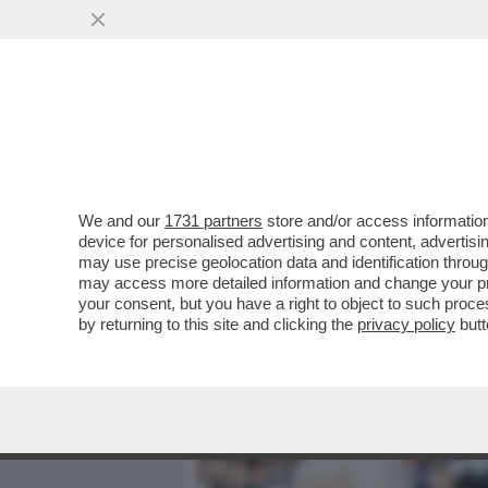
MEDIA E TV
POLITICA
We and our
1731 partners
store and/or access information
VIVA LA REPUBBLICA! - 
device for personalised advertising and content, advert
D’ALLORO ALL’ALTARE DEL
may use precise geolocation data and identification throu
may access more detailed information and change your pre
VAI ALL'ARTICOLO
your consent, but you have a right to object to such proc
by returning to this site and clicking the
privacy policy
butt