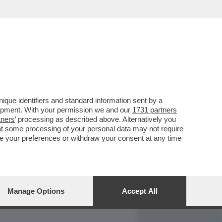
REPORT
DAGOARCHIVIO
que identifiers and standard information sent by a
lopment. With your permission we and our
1731 partners
tners
’ processing as described above. Alternatively you
at some processing of your personal data may not require
nge your preferences or withdraw your consent at any time
Manage Options
Accept All